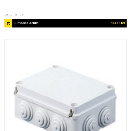
La comanda
Cumpara acum
353.16 lei