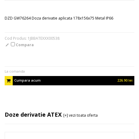
DZD GW76264 Doza derivatie aplicata 178x156x75 Metal IP66
Cod Produs: 1JBBATEXXX00538
Compara
La comanda
Cumpara acum
226.90 lei
Doze derivatie ATEX
[+] vezi toata oferta