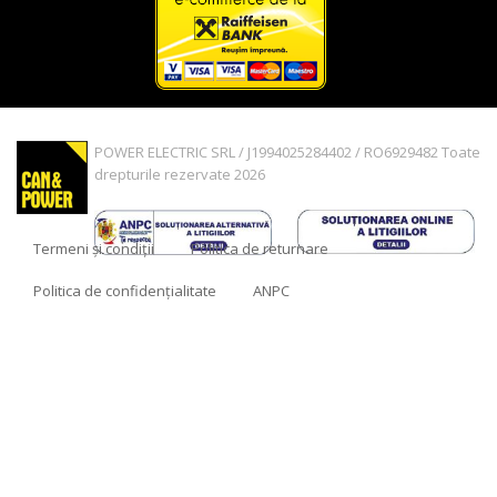
POWER ELECTRIC SRL / J1994025284402 / RO6929482 Toate
drepturile rezervate 2026
Termeni și condiții
Politica de returnare
Politica de confidențialitate
ANPC