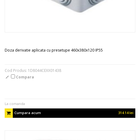
Doza derivatie aplicata cu presetupe 460x380x120 IP55
Cod Produs: 1D8044CEXX01438
Compara
La comanda
Cumpara acum
314.14 lei