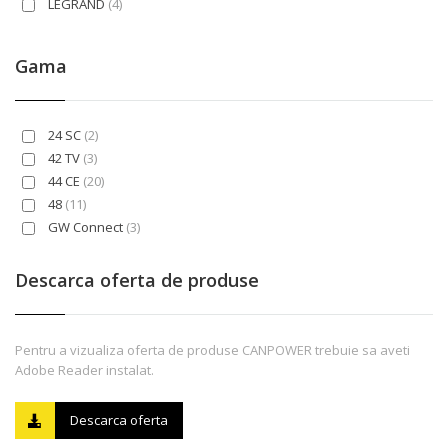
LEGRAND
(4)
Gama
24 SC
(2)
42 TV
(3)
44 CE
(20)
48
(11)
GW Connect
(3)
Green Wall
(4)
Descarca oferta de produse
Pentru a vizualiza oferta de produse CANPOWER trebuie sa aveti
Adobe Reader instalat.
Descarca oferta