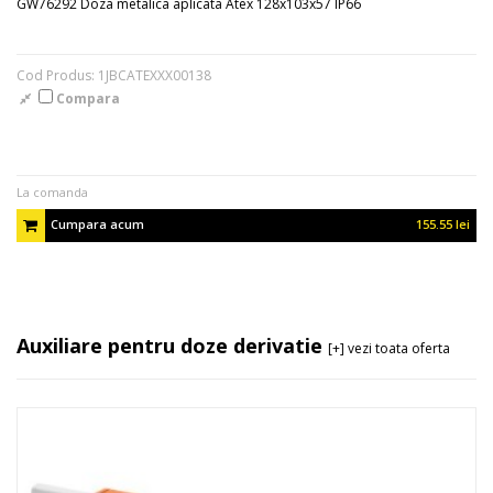
GW76292 Doza metalica aplicata Atex 128x103x57 IP66
Cod Produs: 1JBCATEXXX00138
Compara
La comanda
Cumpara acum
155.55 lei
Auxiliare pentru doze derivatie
[+] vezi toata oferta