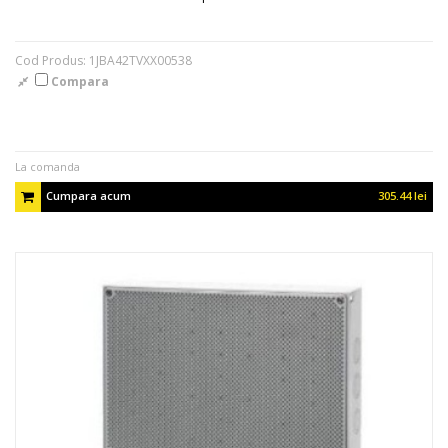
Cod Produs: 1JBA42TVXX00538
Compara
La comanda
Cumpara acum
305.44 lei