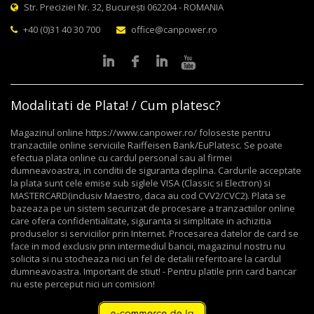
Str. Preciziei Nr. 32, București 062204 - ROMANIA
+40 (0)31 40 30 700
office@canpower.ro
Modalitati de Plata! / Cum platesc?
Magazinul online https://www.canpower.ro/ foloseste pentru
tranzactiile online serviciile Raiffeisen Bank/EuPlatesc. Se poate
efectua plata online cu cardul personal sau al firmei
dumneavoastra, in conditii de siguranta deplina. Cardurile acceptate
la plata sunt cele emise sub siglele VISA (Classic si Electron) si
MASTERCARD(inclusiv Maestro, daca au cod CVV2/CVC2). Plata se
bazeaza pe un sistem securizat de procesare a tranzactiilor online
care ofera confidentialitate, siguranta si simplitate in achizitia
produselor si serviciilor prin Internet. Procesarea datelor de card se
face in mod exclusiv prin intermediul bancii, magazinul nostru nu
solicita si nu stocheaza nici un fel de detalii referitoare la cardul
dumneavoastra. Important de stiut! - Pentru platile prin card bancar
nu este perceput nici un comision!