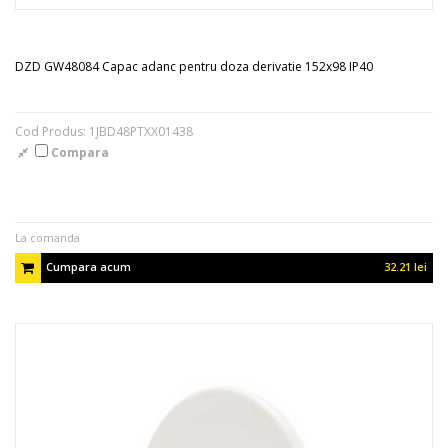
DZD GW48084 Capac adanc pentru doza derivatie 152x98 IP40
Cod Produs: 1JBD48PTXX01438
Compara
La comanda
Cumpara acum
32.21 lei