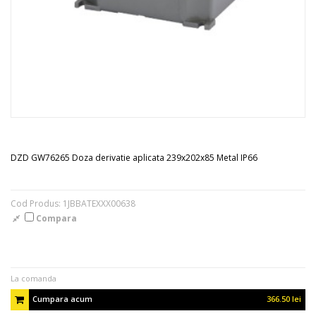
DZD GW76265 Doza derivatie aplicata 239x202x85 Metal IP66
Cod Produs: 1JBBATEXXX00638
Compara
La comanda
Cumpara acum
366.50 lei