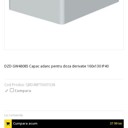
DZD GW48085 Capac adanc pentru doza derivatie 160x130 IP40
Cod Produs: 1JBD48PTXX01538
Compara
La comanda
Cumpara acum
37.99 lei