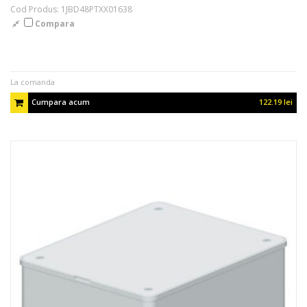
Cod Produs: 1JBD48PTXX01638
Compara
La comanda
Cumpara acum
122.19 lei