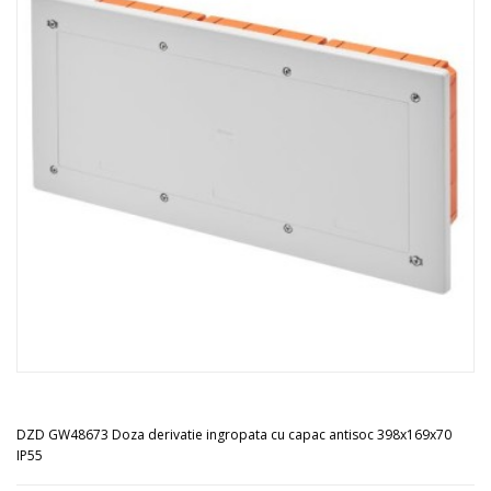
DZD GW48673 Doza derivatie ingropata cu capac antisoc 398x169x70
IP55