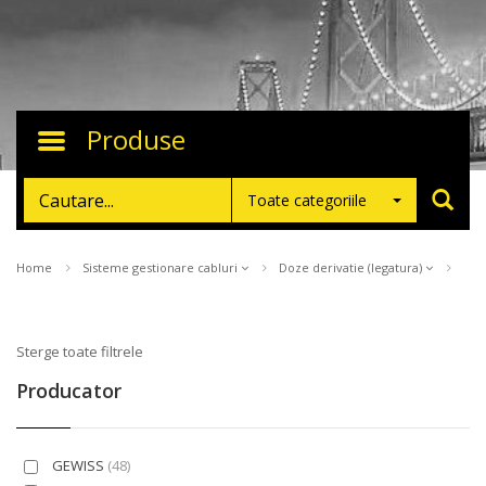
Produse
Toggle
navigation
Toate categoriile
Home
Sisteme gestionare cabluri
Doze derivatie (legatura)
Sterge toate filtrele
Producator
GEWISS
(48)