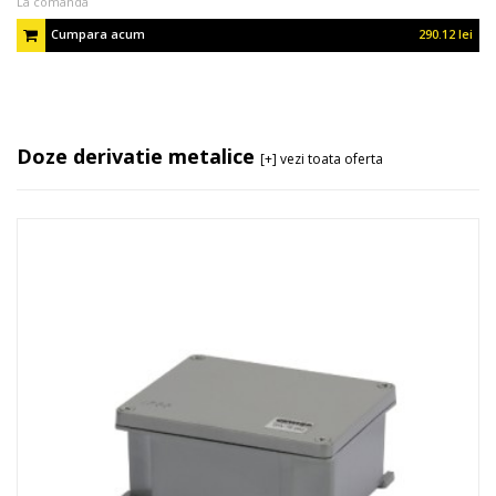
La comanda
Cumpara acum
290.12 lei
Doze derivatie metalice
[+] vezi toata oferta