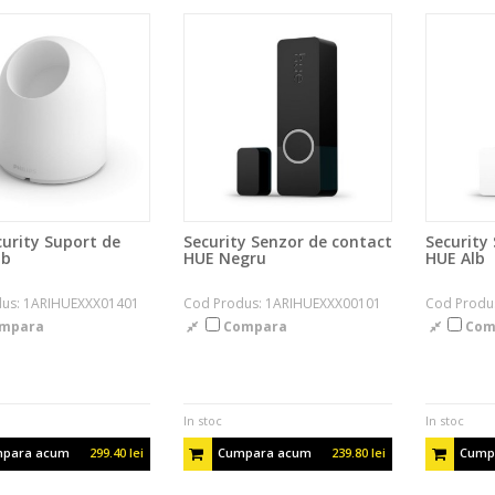
urity Suport de
Security Senzor de contact
Security
lb
HUE Negru
HUE Alb
us: 1ARIHUEXXX01401
Cod Produs: 1ARIHUEXXX00101
Cod Produ
mpara
Compara
Com
In stoc
In stoc
para acum
299.40 lei
Cumpara acum
239.80 lei
Cump