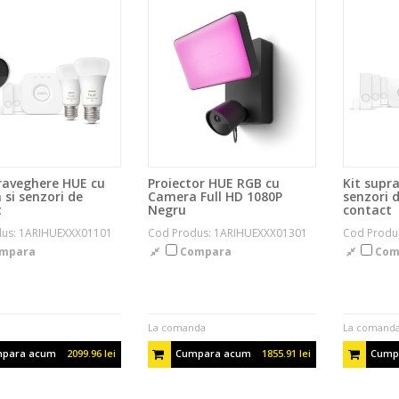
raveghere HUE cu
Proiector HUE RGB cu
Kit supr
si senzori de
Camera Full HD 1080P
senzori d
t
Negru
contact
us: 1ARIHUEXXX01101
Cod Produs: 1ARIHUEXXX01301
Cod Produ
mpara
Compara
Com
La comanda
La comand
para acum
2099.96 lei
Cumpara acum
1855.91 lei
Cump