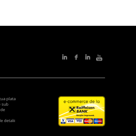
tua plata
e sub
 de
e detalii