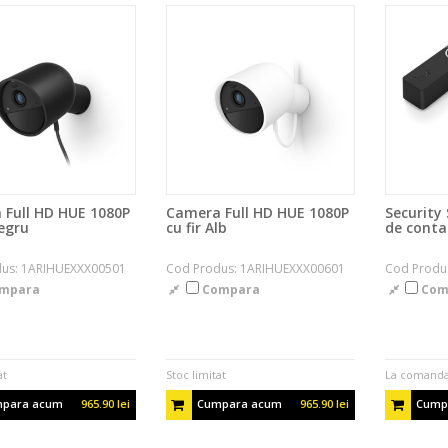
Full HD HUE 1080P
Camera Full HD HUE 1080P
Security
Negru
cu fir Alb
de conta
us: 1ARIHUEXXX00501
Cod Produs: 1ARIHUEXXX00601
Cod Produ
mpara
Compara
Com
at
Stoc limitat
La comand
para acum
965.90 lei
Cumpara acum
965.90 lei
Cump