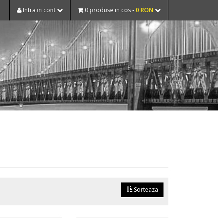
Intra in cont
0 produse in cos -
0 RON
Sorteaza