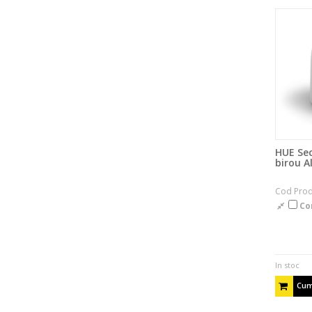
HUE Sec
birou A
Cod Prod
Co
In stoc
Cum