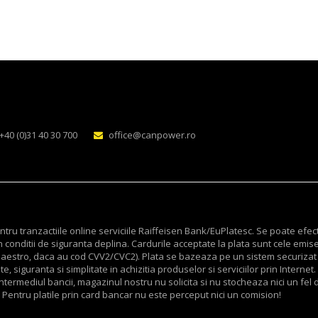
+40 (0)31 40 30 700
office@canpower.ro
ru tranzactiile online serviciile Raiffeisen Bank/EuPlatesc. Se poate efec
 conditii de siguranta deplina. Cardurile acceptate la plata sunt cele emis
v Maestro, daca au cod CVV2/CVC2). Plata se bazeaza pe un sistem securizat
, siguranta si simplitate in achizitia produselor si serviciilor prin Internet.
termediul bancii, magazinul nostru nu solicita si nu stocheaza nici un fel d
 Pentru platile prin card bancar nu este perceput nici un comision!