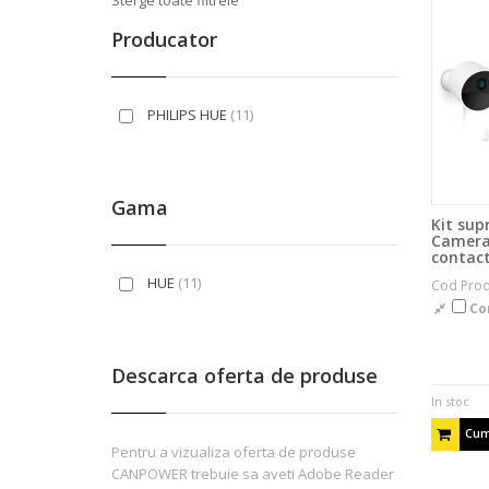
Sterge toate filtrele
Producator
PHILIPS HUE
(11)
Gama
Kit sup
Camera 
contac
HUE
(11)
Cod Prod
Co
Descarca oferta de produse
In stoc
Cum
Pentru a vizualiza oferta de produse
CANPOWER trebuie sa aveti Adobe Reader