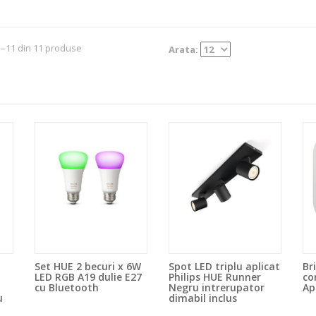
1–11 din 11 produse
Arata:
Set HUE 2 becuri x 6W
Spot LED triplu aplicat
Br
LED RGB A19 dulie E27
Philips HUE Runner
co
cu Bluetooth
Negru intrerupator
Ap
u
dimabil inclus