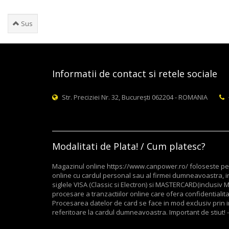
Sus
Informatii de contact si retele sociale
Str. Preciziei Nr. 32, București 062204 - ROMANIA
Modalitati de Plata! / Cum platesc?
Magazinul online https://www.canpower.ro/ foloseste pent
online cu cardul personal sau al firmei dumneavoastra, in
siglele VISA (Classic si Electron) si MASTERCARD(inclusi
procesare a tranzactiilor online care ofera confidentialitate
Procesarea datelor de card se face in mod exclusiv prin in
referitoare la cardul dumneavoastra. Important de stiut! -