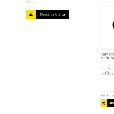
instalat.
Descarca oferta
Camera 
cu fir 
Cod Prod
Co
Stoc limit
Cum