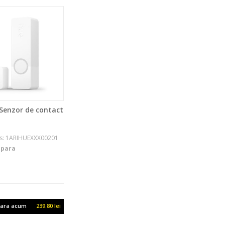
 Senzor de contact
s: 1ARIHUEXXX00201
para
ara acum
239.80 lei