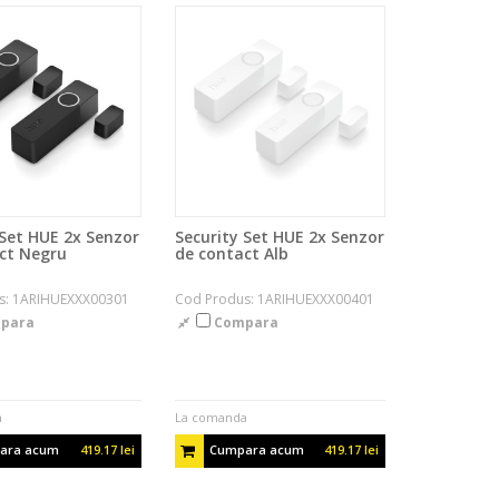
 Set HUE 2x Senzor
Security Set HUE 2x Senzor
ct Negru
de contact Alb
s: 1ARIHUEXXX00301
Cod Produs: 1ARIHUEXXX00401
para
Compara
a
La comanda
ara acum
419.17 lei
Cumpara acum
419.17 lei