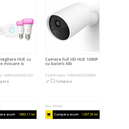
aveghere HUE cu
Camera Full HD HUE 1080P
e miscare si
cu baterii Alb
s: 1ARIHUEXXX01201
Cod Produs: 1ARIHUEXXX00801
para
Compara
a
Stoc limitat
ara acum
1802.17 lei
Cumpara acum
1207.35 lei