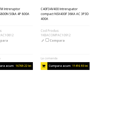
M Intreruptor
C40F34V400 Intrerupator
S800N 50kA 4P 800A
compact NSX400F 36KA AC 3P3D
400A
s:
Cod Produs:
AC10812
1KBACOMPAC10912
para
Compara
a
La comanda
ara acum
16769.22 lei
Cumpara acum
11416.93 lei