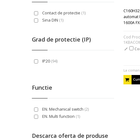
RX3
(31)
ReStart
(2)
C160H320
Contact de protectie
(1)
System
(3)
automat 
Sina DIN
(1)
1600A F
Tesys
(14)
Cod Prod
Grad de protectie (IP)
1KBACO
Co
IP20
(94)
La coman
Cum
Functie
EN. Mechanical switch
(2)
EN. Multi function
(1)
Descarca oferta de produse