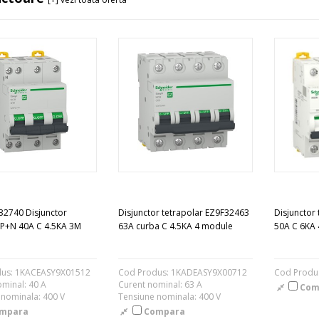
32740 Disjunctor
Disjunctor tetrapolar EZ9F32463
Disjunctor
 3P+N 40A C 4.5KA 3M
63A curba C 4.5KA 4 module
50A C 6KA
us: 1KACEASY9X01512
Cod Produs: 1KADEASY9X00712
Cod Produ
minal: 40 A
Curent nominal: 63 A
Com
 nominala: 400 V
Tensiune nominala: 400 V
mpara
Compara