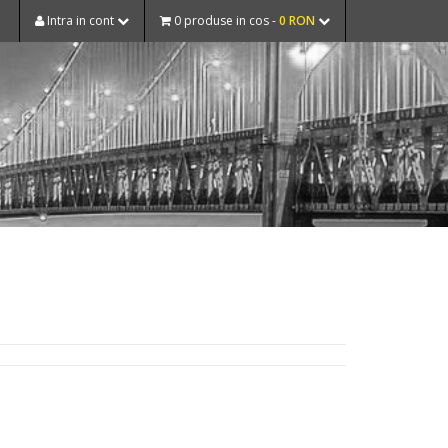
Intra in cont
0 produse in cos -
0 RON