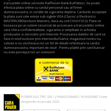
tranzactiile online serviciile Raiffeisen Bank/EuPlatesc. Se poate
efectua plata online cu cardul personal sau al firmei
dumneavoastra, in conditii de siguranta deplina. Cardurile acceptate
la plata sunt cele emise sub siglele VISA (Classic si Electron) si
MASTERCARD(inclusiv Maestro, daca au cod CVV2/CVC2). Plata se
bazeaza pe un sistem securizat de procesare a tranzactiilor online
care ofera confidentialitate, siguranta si simplitate in achizitia
produselor si serviciilor prin Internet. Procesarea datelor de card se
face in mod exclusiv prin intermediul bancii, magazinul nostru nu
solicita si nu stocheaza nici un fel de detalii referitoare la cardul
dumneavoastra. Important de stiut! - Pentru platile prin card bancar
nu este perceput nici un comision!
POWER ELECTRIC SRL / J1994025284402 / RO6929482 Toate
drepturile rezervate 2026