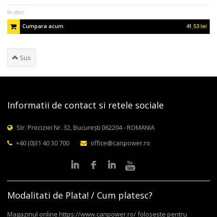
In stoc
Cumpara acum
41.53 lei
Sus
Informatii de contact si retele sociale
Str. Preciziei Nr. 32, București 062204 - ROMANIA
+40 (0)31 40 30 700
office@canpower.ro
Modalitati de Plata! / Cum platesc?
Magazinul online https://www.canpower.ro/ foloseste pentru