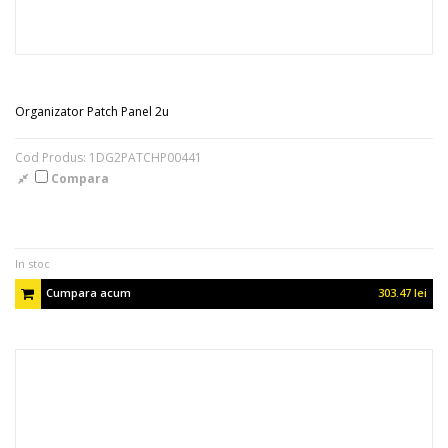
Organizator Patch Panel 2u
Cod Produs: 1DG2PATCHP00441
Compara
In stoc
Cumpara acum
303.47 lei