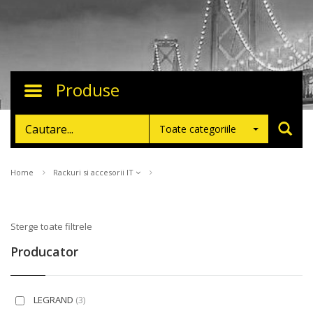
Produse
Toggle
navigation
Toate categoriile
Home
Rackuri si accesorii IT
Sterge toate filtrele
Producator
LEGRAND
(3)