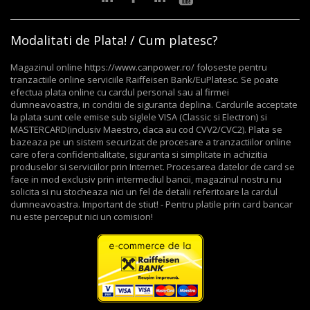
Modalitati de Plata! / Cum platesc?
Magazinul online https://www.canpower.ro/ foloseste pentru
tranzactiile online serviciile Raiffeisen Bank/EuPlatesc. Se poate
efectua plata online cu cardul personal sau al firmei
dumneavoastra, in conditii de siguranta deplina. Cardurile acceptate
la plata sunt cele emise sub siglele VISA (Classic si Electron) si
MASTERCARD(inclusiv Maestro, daca au cod CVV2/CVC2). Plata se
bazeaza pe un sistem securizat de procesare a tranzactiilor online
care ofera confidentialitate, siguranta si simplitate in achizitia
produselor si serviciilor prin Internet. Procesarea datelor de card se
face in mod exclusiv prin intermediul bancii, magazinul nostru nu
solicita si nu stocheaza nici un fel de detalii referitoare la cardul
dumneavoastra. Important de stiut! - Pentru platile prin card bancar
nu este perceput nici un comision!