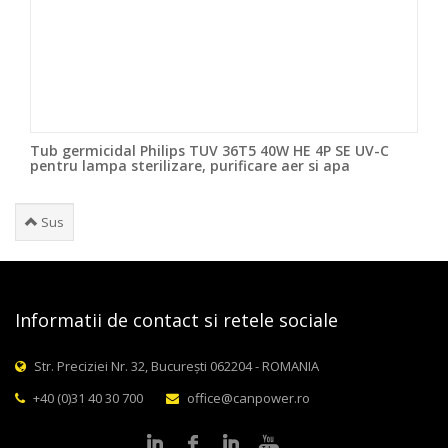
Tub germicidal Philips TUV 36T5 40W HE 4P SE UV-C
pentru lampa sterilizare, purificare aer si apa
Sus
Informatii de contact si retele sociale
Str. Preciziei Nr. 32, București 062204 - ROMANIA
+40 (0)31 40 30 700
office@canpower.ro