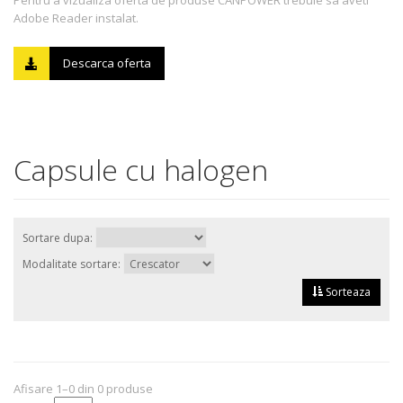
Pentru a vizualiza oferta de produse CANPOWER trebuie sa aveti
Adobe Reader instalat.
Descarca oferta
Capsule cu halogen
Sortare dupa:
Modalitate sortare:
Sorteaza
Afisare 1–0 din 0 produse