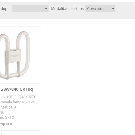
e dupa:
Modalitate sortare:
P 28W/840 GR10q
us: 1BDJPLQ4PX00701
ominala lampa: 28 W
rgetica: A
 Nu
ie: GR10
mpara