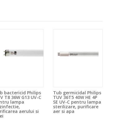
b bactericid Philips
Tub germicidal Philips
V T8 36W G13 UV-C
TUV 36T5 40W HE 4P
ntru lampa
SE UV-C pentru lampa
zinfectie,
sterilizare, purificare
rificarea aerului si
aer si apa
ei