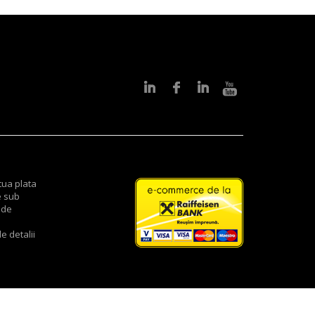
tua plata
e sub
 de
e detalii