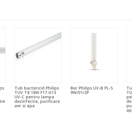
ps
Tub bactericid Philips
Bec Philips UV-B PL-S
Tu
TUV T8 18W F17 G13
9W/01/2P
TU
UV-C pentru lampa
pe
tie
dezinfectie, purificare
de
aer si apa
pu
ap