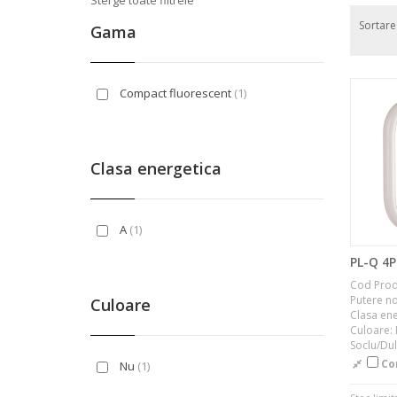
Sterge toate filtrele
Sortar
Gama
Compact fluorescent
(1)
Clasa energetica
A
(1)
PL-Q 4
Cod Prod
Putere n
Culoare
Clasa ene
Culoare:
Soclu/Dul
Co
Nu
(1)