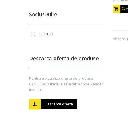
Stoc limit
Cum
Soclu/Dulie
GR10
(1)
Afisare 
Descarca oferta de produse
Pentru a vizualiza oferta de produse
CANPOWER trebuie sa aveti Adobe Reader
instalat.
Descarca oferta