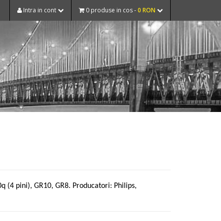
Intra in cont
0 produse in cos -
0 RON
(4 pini), GR10, GR8. Producatori: Philips,