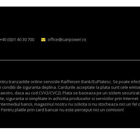
+40 (0)31 40 30 700
office@canpower.ro
ru tranzactiile online serviciile Raiffeisen Bank/EuPlatesc. Se poate efec
 conditii de siguranta deplina. Cardurile acceptate la plata sunt cele emis
v Maestro, daca au cod CVV2/CVC2). Plata se bazeaza pe un sistem securizat
, siguranta si simplitate in achizitia produselor si serviciilor prin Internet.
termediul bancii, magazinul nostru nu solicita si nu stocheaza nici un fel d
 Pentru platile prin card bancar nu este perceput nici un comision!