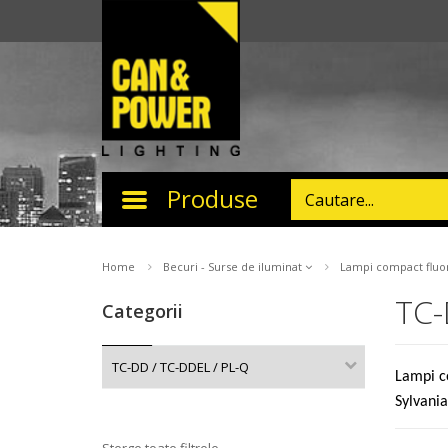
Produse
Toggle
navigation
Home
Becuri - Surse de iluminat
Lampi compact fluo
TC-
Categorii
TC-DD / TC-DDEL / PL-Q
Lampi co
Sylvania