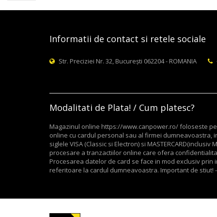
Informatii de contact si retele sociale
Str. Preciziei Nr. 32, București 062204 - ROMANIA
Modalitati de Plata! / Cum platesc?
Magazinul online https://www.canpower.ro/ foloseste pent
online cu cardul personal sau al firmei dumneavoastra, in
siglele VISA (Classic si Electron) si MASTERCARD(inclusi
procesare a tranzactiilor online care ofera confidentialitate
Procesarea datelor de card se face in mod exclusiv prin in
referitoare la cardul dumneavoastra. Important de stiut! -