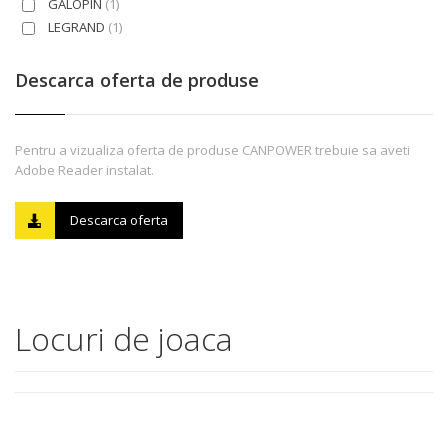
GALOPIN
(1)
LEGRAND
(1)
Descarca oferta de produse
Pentru a vizualiza oferta de produse CANPOWER trebuie sa aveti
Adobe Reader instalat.
Descarca oferta
Locuri de joaca