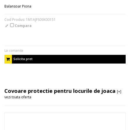
Balansoar Piona
Cod Produs: 1M1AJFS09X00151
Compara
La comanda
Solicita pret
Covoare protectie pentru locurile de joaca
[+]
vezi toata oferta