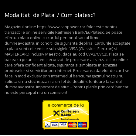
Modalitati de Plata! / Cum platesc?
Magazinul online https://www.canpower.ro/ foloseste pentru
tranzactiile online serviciile Raiffeisen Bank/EuPlatesc. Se poate
efectua plata online cu cardul personal sau al firmei
dumneavoastra, in conditii de siguranta deplina. Cardurile acceptate
la plata sunt cele emise sub siglele VISA (Classic si Electron) si
MASTERCARD(inclusiv Maestro, daca au cod CVV2/CVC2). Plata se
bazeaza pe un sistem securizat de procesare a tranzactiilor online
care ofera confidentialitate, siguranta si simplitate in achizitia
produselor si serviciilor prin Internet. Procesarea datelor de card se
face in mod exclusiv prin intermediul bancii, magazinul nostru nu
solicita si nu stocheaza nici un fel de detalii referitoare la cardul
dumneavoastra. Important de stiut! - Pentru platile prin card bancar
nu este perceput nici un comision!