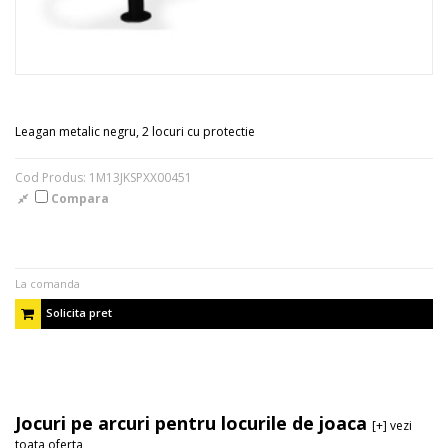
Leagan metalic negru, 2 locuri cu protectie
Cod Produs: 1M13JKSPXX00451
Compara
La comanda
Solicita pret
Jocuri pe arcuri pentru locurile de joaca
[+] vezi
toata oferta