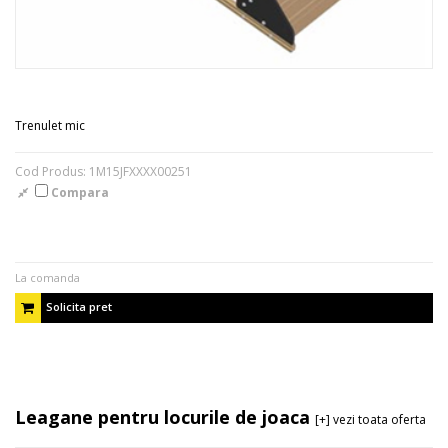
Trenulet mic
Cod Produs: 1M15JFXXXX00251
Compara
La comanda
Solicita pret
Leagane pentru locurile de joaca
[+] vezi toata oferta