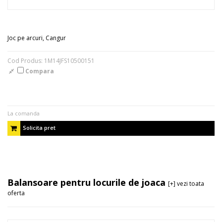
Joc pe arcuri, Cangur
Cod Produs: 1M14JFS10500151
Compara
La comanda
Solicita pret
Balansoare pentru locurile de joaca
[+] vezi toata
oferta