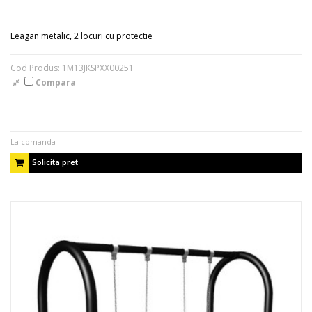
Leagan metalic, 2 locuri cu protectie
Cod Produs: 1M13JKSPXX00251
Compara
La comanda
Solicita pret