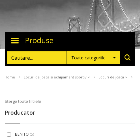
Produse
Toggle
navigation
Toate categoriile
Home
Locuri de joaca si echipament sportiv
Locuri de joaca
Sterge toate filtrele
Producator
BENITO
(5)