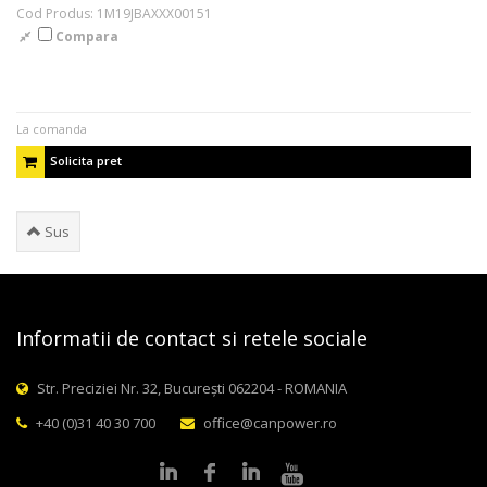
Cod Produs: 1M19JBAXXX00151
Compara
La comanda
Solicita pret
Sus
Informatii de contact si retele sociale
Str. Preciziei Nr. 32, București 062204 - ROMANIA
+40 (0)31 40 30 700
office@canpower.ro