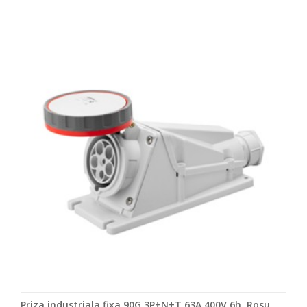
Priza industriala fixa 90G 3P+N+T 63A 400V 6h, Rosu,