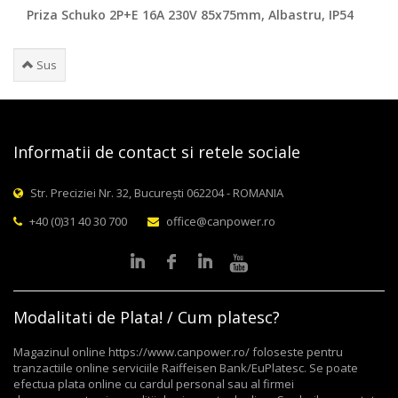
Priza Schuko 2P+E 16A 230V 85x75mm, Albastru, IP54
Sus
Informatii de contact si retele sociale
Str. Preciziei Nr. 32, București 062204 - ROMANIA
+40 (0)31 40 30 700
office@canpower.ro
Modalitati de Plata! / Cum platesc?
Magazinul online https://www.canpower.ro/ foloseste pentru
tranzactiile online serviciile Raiffeisen Bank/EuPlatesc. Se poate
efectua plata online cu cardul personal sau al firmei