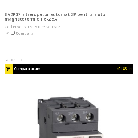
GV2P07 Intrerupator automat 3P pentru motor
magnetotermic 1.6-2.5A
Cod Produs: 1NCATESYSX01612
Compara
La comanda
Cumpara acum
401.83 lei