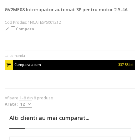
GV2ME08 Intrerupator automat 3P pentru motor 2.5-4A
Cod Produs: 1NCATESYSX01212
Compara
La comanda
Cumpara acum
337.53 lei
Afisare 1–8 din 8 produse
Arata:
Alti clienti au mai cumparat...