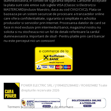
dumneavoastra, in conditii de siguranta deplina. Cardurile acceptate
la plata sunt cele emise sub siglele VISA (Classic si Electron) si
MASTERCARD(inclusiv Maestro, daca au cod CVV2/CVC2). Plata se
bazeaza pe un sistem securizat de procesare a tranzactiilor online
care ofera confidentialitate, siguranta si simplitate in achizitia
produselor si serviciilor prin Internet. Procesarea datelor de card se
face in mod exclusiv prin intermediul bancii, magazinul nostru nu
solicita si nu stocheaza nici un fel de detalii referitoare la cardul
dumneavoastra. Important de stiut! - Pentru platile prin card bancar
nu este perceput nici un comision!
POWER ELECTRIC SRL / J1994025284402 / RO6929482 Toate
drepturile rezervate 2026
Termeni și condiții
Politica de returnare