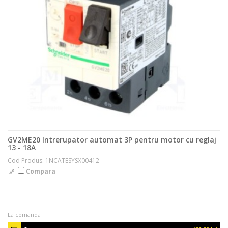
GV2ME20 Intrerupator automat 3P pentru motor cu reglaj
13 - 18A
Cod Produs: 1NCATESYSX00412
Compara
La comanda