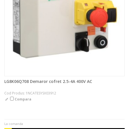
LG8K06Q708 Demaror cofret 2.5-4A 400V AC
Cod Produs: 1NCATESYSX03912
Compara
La comanda