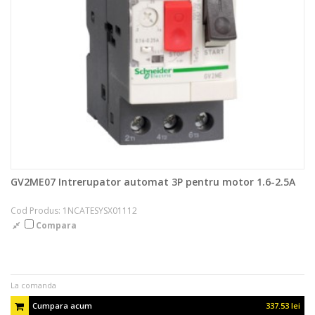
GV2ME07 Intrerupator automat 3P pentru motor 1.6-2.5A
Cod Produs: 1NCATESYSX01112
Compara
La comanda
Cumpara acum
337.53 lei