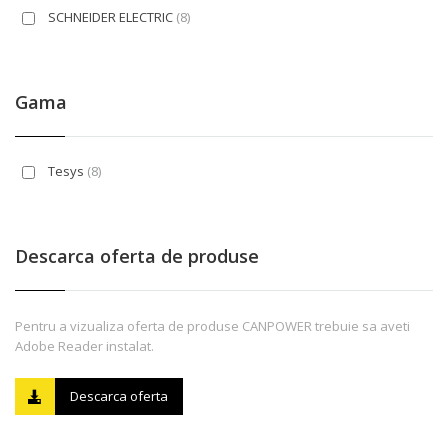
SCHNEIDER ELECTRIC
(8)
Gama
Tesys
(8)
Descarca oferta de produse
Pentru a vizualiza oferta de produse CANPOWER trebuie sa aveti
Adobe Reader instalat.
Descarca oferta