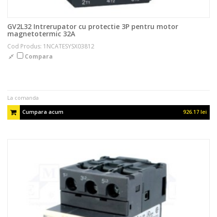
GV2L32 Intrerupator cu protectie 3P pentru motor
magnetotermic 32A
Cod Produs: 1NCATESYSX03812
Compara
La comanda
Cumpara acum
926.17 lei