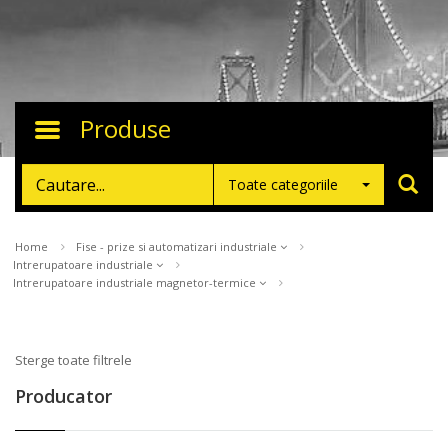
Produse
Toggle
navigation
Toate categoriile
Home
Fise - prize si automatizari industriale
Intrerupatoare industriale
Intrerupatoare industriale magnetor-termice
Sterge toate filtrele
Producator