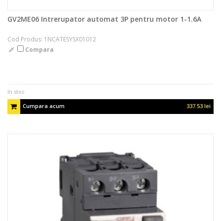
GV2ME06 Intrerupator automat 3P pentru motor 1-1.6A
Cod Produs: 1NCATESYSX01012
Compara
In stoc
Cumpara acum
337.53 lei