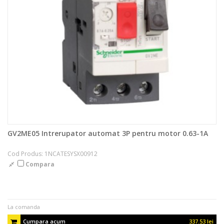
GV2ME05 Intrerupator automat 3P pentru motor 0.63-1A
Cod Produs: 1NCATESYSX00912
Compara
La comanda
Cumpara acum
337.53 lei