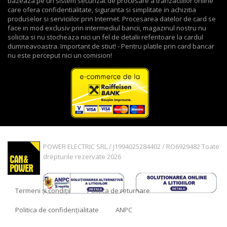
bazeaza pe un sistem securizat de procesare a tranzactiilor online
care ofera confidentialitate, siguranta si simplitate in achizitia
produselor si serviciilor prin Internet. Procesarea datelor de card se
face in mod exclusiv prin intermediul bancii, magazinul nostru nu
solicita si nu stocheaza nici un fel de detalii referitoare la cardul
dumneavoastra. Important de stiut! - Pentru platile prin card bancar
nu este perceput nici un comision!
POWER ELECTRIC SRL / J1994025284402 / RO6929482 Toate
drepturile rezervate 2026
Termeni și condiții
Politica de returnare
Politica de confidențialitate
ANPC