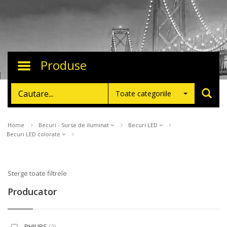
Produse
Toggle
navigation
Toate categoriile
Home
Becuri - Surse de iluminat
Becuri LED
Becuri LED colorate
Sterge toate filtrele
Producator
PHILIPS
(2)