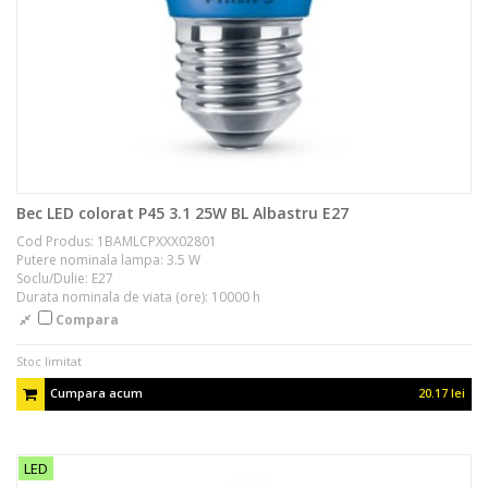
Bec LED colorat P45 3.1 25W BL Albastru E27
Cod Produs: 1BAMLCPXXX02801
Putere nominala lampa: 3.5 W
Soclu/Dulie: E27
Durata nominala de viata (ore): 10000 h
Compara
Stoc limitat
Cumpara acum
20.17 lei
LED