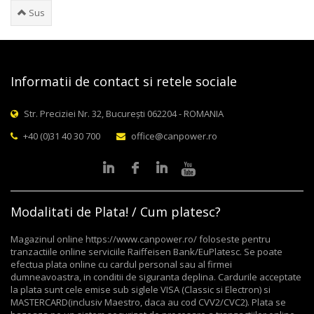
Sus
Informatii de contact si retele sociale
Str. Preciziei Nr. 32, București 062204 - ROMANIA
+40 (0)31 40 30 700
office@canpower.ro
Modalitati de Plata! / Cum platesc?
Magazinul online https://www.canpower.ro/ foloseste pentru
tranzactiile online serviciile Raiffeisen Bank/EuPlatesc. Se poate
efectua plata online cu cardul personal sau al firmei
dumneavoastra, in conditii de siguranta deplina. Cardurile acceptate
la plata sunt cele emise sub siglele VISA (Classic si Electron) si
MASTERCARD(inclusiv Maestro, daca au cod CVV2/CVC2). Plata se