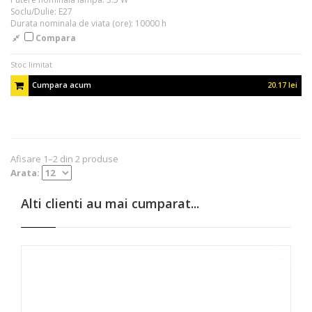
Soclu/Dulie: E27
Durata nominala de viata (ore): 10000 h
Compara
Stoc limitat
Cumpara acum
20.17 lei
Afisare 1–2 din 2 produse
Arata:
Alti clienti au mai cumparat...