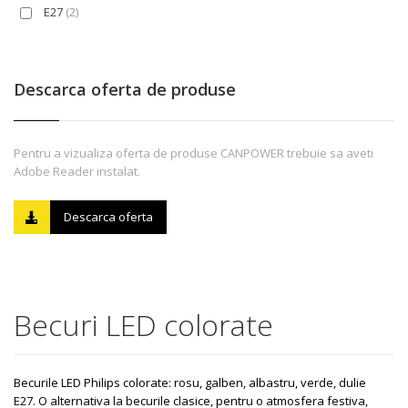
E27
(2)
Descarca oferta de produse
Pentru a vizualiza oferta de produse CANPOWER trebuie sa aveti
Adobe Reader instalat.
Descarca oferta
Becuri LED colorate
Becurile LED Philips colorate: rosu, galben, albastru, verde, dulie
E27. O alternativa la becurile clasice, pentru o atmosfera festiva,