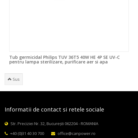
Tub germicidal Philips TUV 36T5 40W HE 4P SE UV-C
pentru lampa sterilizare, purificare aer si apa
Sus
Informatii de contact si retele sociale
Str. Preciziei Nr. 32, București 062204 - ROMANIA
+40 (0)31 40 30 700
office@canpower.ro