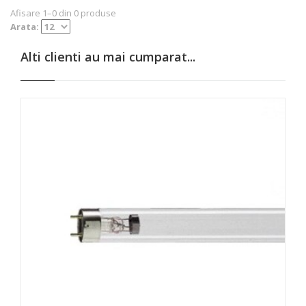
Afisare 1–0 din 0 produse
Arata:
Alti clienti au mai cumparat...