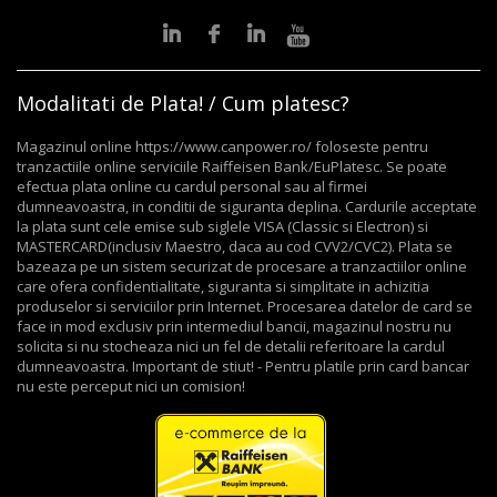
Modalitati de Plata! / Cum platesc?
Magazinul online https://www.canpower.ro/ foloseste pentru
tranzactiile online serviciile Raiffeisen Bank/EuPlatesc. Se poate
efectua plata online cu cardul personal sau al firmei
dumneavoastra, in conditii de siguranta deplina. Cardurile acceptate
la plata sunt cele emise sub siglele VISA (Classic si Electron) si
MASTERCARD(inclusiv Maestro, daca au cod CVV2/CVC2). Plata se
bazeaza pe un sistem securizat de procesare a tranzactiilor online
care ofera confidentialitate, siguranta si simplitate in achizitia
produselor si serviciilor prin Internet. Procesarea datelor de card se
face in mod exclusiv prin intermediul bancii, magazinul nostru nu
solicita si nu stocheaza nici un fel de detalii referitoare la cardul
dumneavoastra. Important de stiut! - Pentru platile prin card bancar
nu este perceput nici un comision!