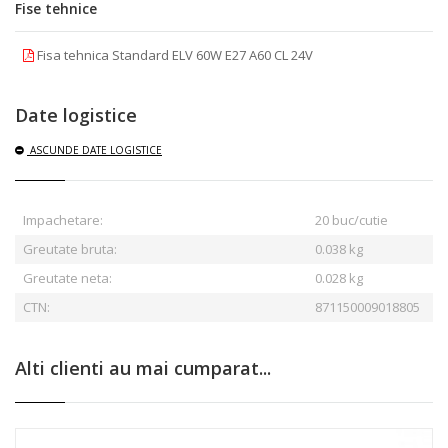
Fise tehnice
Fisa tehnica Standard ELV 60W E27 A60 CL 24V
Date logistice
ASCUNDE
DATE LOGISTICE
Impachetare:
20 buc/cutie
Greutate bruta:
0.038
kg
Greutate neta:
0.028 kg
CTN:
871150009018805
Alti clienti au mai cumparat...