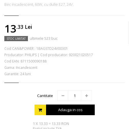
Bec incadescent, 60W, cu dulie E27, 24V.
13
.33
Lei
ultimele 523 buc
STOC LIMITAT
Cod CAN&POWER :
1BAGSTD24V00301
Producator:
PHILIPS
|
Cod producator:
920021020517
Cod EAN:
8711500090188
Gama: Incandescent
Garantie: 24 luni
Cantitate
Adauga in cos
1
X
13.33
=
13.33 RON
Pretul include TVA