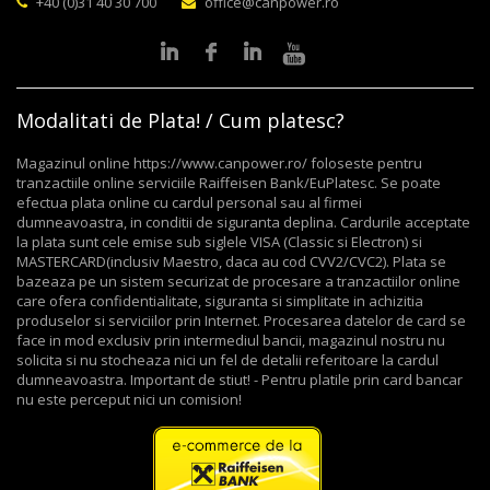
+40 (0)31 40 30 700
office@canpower.ro
Modalitati de Plata! / Cum platesc?
Magazinul online https://www.canpower.ro/ foloseste pentru
tranzactiile online serviciile Raiffeisen Bank/EuPlatesc. Se poate
efectua plata online cu cardul personal sau al firmei
dumneavoastra, in conditii de siguranta deplina. Cardurile acceptate
la plata sunt cele emise sub siglele VISA (Classic si Electron) si
MASTERCARD(inclusiv Maestro, daca au cod CVV2/CVC2). Plata se
bazeaza pe un sistem securizat de procesare a tranzactiilor online
care ofera confidentialitate, siguranta si simplitate in achizitia
produselor si serviciilor prin Internet. Procesarea datelor de card se
face in mod exclusiv prin intermediul bancii, magazinul nostru nu
solicita si nu stocheaza nici un fel de detalii referitoare la cardul
dumneavoastra. Important de stiut! - Pentru platile prin card bancar
nu este perceput nici un comision!