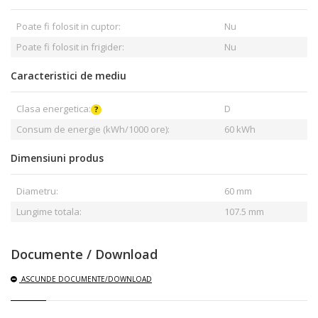
Poate fi folosit in cuptor:
Nu
Poate fi folosit in frigider:
Nu
Caracteristici de mediu
Clasa energetica:
D
Consum de energie (kWh/1000 ore):
60 kWh
Dimensiuni produs
Diametru:
60 mm
Lungime totala:
107.5 mm
Documente / Download
ASCUNDE
DOCUMENTE/DOWNLOAD