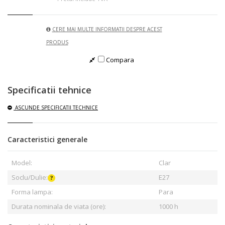
CERE MAI MULTE INFORMATII DESPRE ACEST
PRODUS
Compara
Specificatii tehnice
ASCUNDE
SPECIFICATII TECHNICE
Caracteristici generale
Model:
Clar
Soclu/Dulie:
E27
Forma lampa:
Para
Durata nominala de viata (ore):
1000 h