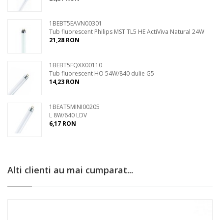
1BEBT5EAVN00301
Tub fluorescent Philips MST TL5 HE ActiViva Natural 24W
21,28 RON
1BEBT5FQXX00110
Tub fluorescent HO 54W/840 dulie G5
14,23 RON
1BEAT5MINI00205
L 8W/640 LDV
6,17 RON
Alti clienti au mai cumparat...