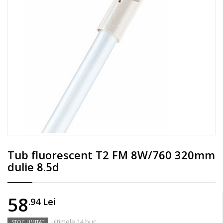
Tub fluorescent T2 FM 8W/760 320mm
dulie 8.5d
58
.94
Lei
ultimele 14 buc
STOC LIMITAT