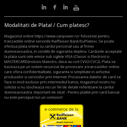
Modalitati de Plata! / Cum platesc?
Magazinul online https://www.canpower.ro/ foloseste pentru
tranzactiile online serviciile Raiffeisen Bank/EuPlatesc. Se poate
efectua plata online cu cardul personal sau al firmei
dumneavoastra, in conditii de siguranta deplina. Cardurile acceptate
la plata sunt cele emise sub siglele VISA (Classic si Electron) si
MASTERCARD(inclusiv Maestro, daca au cod CVV2/CVC2). Plata se
bazeaza pe un sistem securizat de procesare a tranzactiilor online
care ofera confidentialitate, siguranta si simplitate in achizitia
produselor si serviciilor prin Internet. Procesarea datelor de card se
face in mod exclusiv prin intermediul bancii, magazinul nostru nu
solicita si nu stocheaza nici un fel de detalii referitoare la cardul
dumneavoastra. Important de stiut! - Pentru platile prin card bancar
nu este perceput nici un comision!