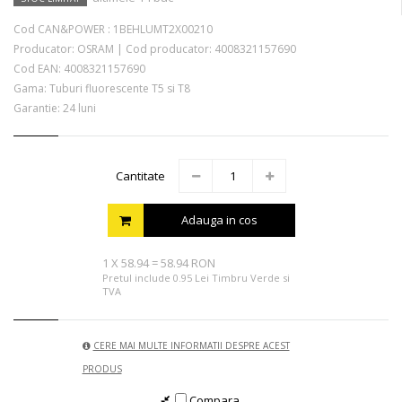
Cod CAN&POWER :
1BEHLUMT2X00210
Producator:
OSRAM
|
Cod producator:
4008321157690
Cod EAN:
4008321157690
Gama: Tuburi fluorescente T5 si T8
Garantie: 24 luni
Cantitate
Adauga in cos
1
X
58.94
=
58.94 RON
Pretul include 0.95 Lei Timbru Verde si
TVA
CERE MAI MULTE INFORMATII DESPRE ACEST
PRODUS
Compara