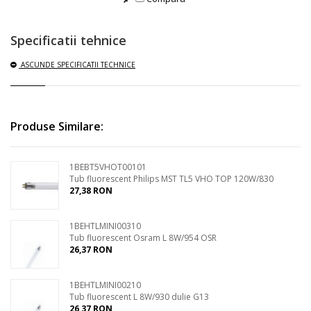
Specificatii tehnice
ASCUNDE
SPECIFICATII TECHNICE
Produse Similare:
1BEBT5VHOT00101
Tub fluorescent Philips MST TL5 VHO TOP 120W/830
27,38 RON
1BEHTLMINI00310
Tub fluorescent Osram L 8W/954 OSR
26,37 RON
1BEHTLMINI00210
Tub fluorescent L 8W/930 dulie G13
26,37 RON