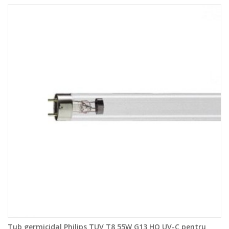
Tub germicidal Philips TUV T8 55W G13 HO UV-C pentru