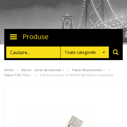
Produse
Toggle
navigation
Toate categoriile
Home
Becuri - Surse de iluminat
Tuburi fluorescente
Tuburi T16 / TL5
Tub fluorescent T2 FM 8W/760 320mm dulie 8.5d