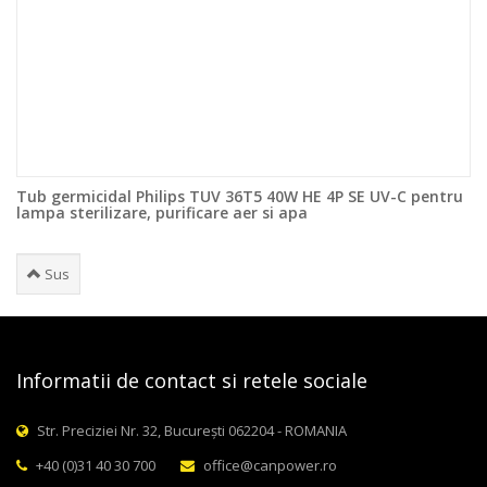
Tub germicidal Philips TUV 36T5 40W HE 4P SE UV-C pentru
lampa sterilizare, purificare aer si apa
Sus
Informatii de contact si retele sociale
Str. Preciziei Nr. 32, București 062204 - ROMANIA
+40 (0)31 40 30 700
office@canpower.ro