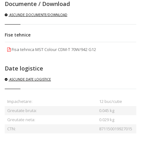
Documente / Download
ASCUNDE
DOCUMENTE/DOWNLOAD
Fise tehnice
Fisa tehnica MST Colour CDM-T 70W/942 G12
Date logistice
ASCUNDE
DATE LOGISTICE
Impachetare:
12 buc/cutie
Greutate bruta:
0.045
kg
Greutate neta:
0.029 kg
CTN:
871150019927015