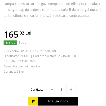
Lampa cu descarcare în gaz, compacta , de eficienta ridicata, cu
un singur cap de ardere, stabilitate a culorii de-a lungul duratei
de functionare si cu lumina scânteietoare, contrastanta.
165
.92
Lei
8 buc
IN STOC
Cod CAN&POWER :
1BFACDMTXX00401
Producator:
PHILIPS
|
Cod producator:
928084505131
Cod EAN:
8711500199270
Gama: Halogenuri metalice
Garantie: 24 luni
Cantitate
Adauga in cos