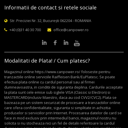
Informatii de contact si retele sociale
Str. Preciziei Nr. 32, București 062204 - ROMANIA
+40 (0)31 40 30 700
office@canpower.ro
Modalitati de Plata! / Cum platesc?
Magazinul online https://www.canpower.ro/ foloseste pentru
tranzactiile online serviciile Raiffeisen Bank/EuPlatesc. Se poate
efectua plata online cu cardul personal sau al firmei
dumneavoastra, in conditii de siguranta deplina. Cardurile acceptate
la plata sunt cele emise sub siglele VISA (Classic si Electron) si
MASTERCARD(inclusiv Maestro, daca au cod CVV2/CVC2). Plata se
bazeaza pe un sistem securizat de procesare a tranzactiilor online
care ofera confidentialitate, siguranta si simplitate in achizitia
produselor si serviciilor prin Internet. Procesarea datelor de card se
face in mod exclusiv prin intermediul bancii, magazinul nostru nu
solicita si nu stocheaza nici un fel de detalii referitoare la cardul