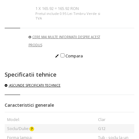
1
X
165.92
=
165.92 RON
Pretul include 0.95 Lei Timbru Verde si
TVA
CERE MAI MULTE INFORMATII DESPRE ACEST
PRODUS
Compara
Specificatii tehnice
ASCUNDE
SPECIFICATII TECHNICE
Caracteristici generale
Model:
Clar
Soclu/Dulie:
G12
Forma lampa:
Tub - soclu la un