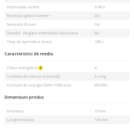
Intensitate curent:
0.98 A
Necesita ignitor/starter:
Da
Necesita droser:
Da
Dimabil - Reglare intensitate luminoasa:
Nu
Timp de aprindere (max):
180 s
Caracteristici de mediu
Clasa energetica:
A
Continut de mercur (nominal):
6.1 mg
Consum de energie (kWh/1000 ore):
80 kWh
Dimensiuni produs
Diametru:
19 mm
Lungime totala:
103 mm