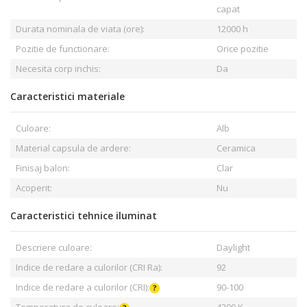
capat
Durata nominala de viata (ore):
12000 h
Pozitie de functionare:
Orice pozitie
Necesita corp inchis:
Da
Caracteristici materiale
Culoare:
Alb
Material capsula de ardere:
Ceramica
Finisaj balon:
Clar
Acoperit:
Nu
Caracteristici tehnice iluminat
Descriere culoare:
Daylight
Indice de redare a culorilor (CRI Ra):
92
Indice de redare a culorilor (CRI):
90-100
Temperatura de culoare:
4200 K