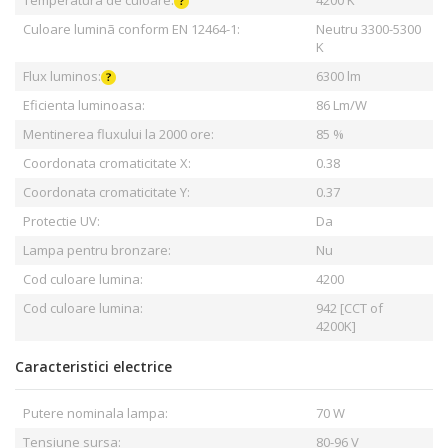
Culoare luminã conform EN 12464-1:
Neutru 3300-5300
K
Flux luminos:
6300 lm
Eficienta luminoasa:
86 Lm/W
Mentinerea fluxului la 2000 ore:
85 %
Coordonata cromaticitate X:
0.38
Coordonata cromaticitate Y:
0.37
Protectie UV:
Da
Lampa pentru bronzare:
Nu
Cod culoare lumina:
4200
Cod culoare lumina:
942 [CCT of
4200K]
Caracteristici electrice
Putere nominala lampa:
70 W
Tensiune sursa:
80-96 V