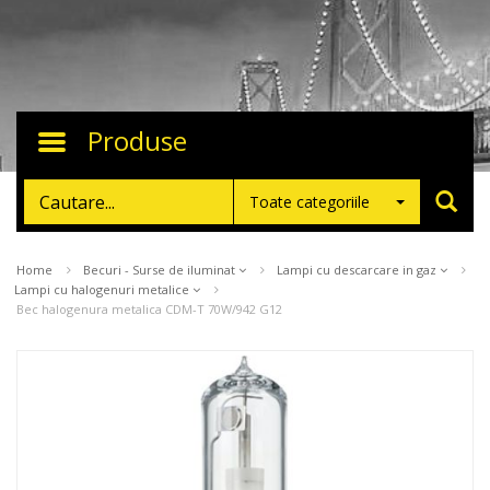
Produse
Toggle
navigation
Toate categoriile
Home
Becuri - Surse de iluminat
Lampi cu descarcare in gaz
Lampi cu halogenuri metalice
Bec halogenura metalica CDM-T 70W/942 G12