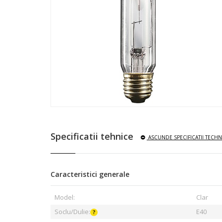
Specificatii tehnice
ASCUNDE
SPECIFICATII TECHN
Caracteristici generale
Model:
Clar
Soclu/Dulie:
E40