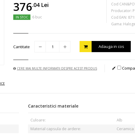
376
.04
Lei
Cod CAN&PO
Producator:
P
6 buc
Cod EAN:
871
IN STOC
Gama: Haloge
Adauga in cos
Cantitate
Compa
CERE MAI MULTE INFORMATII DESPRE ACEST PRODUS
ICE
Caracteristici materiale
Culoare:
Alb
Material capsula de ardere:
Ceramica