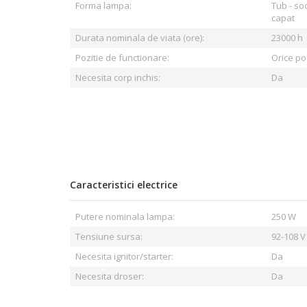
Forma lampa:
Tub - soc
capat
Durata nominala de viata (ore):
23000 h
Pozitie de functionare:
Orice po
Necesita corp inchis:
Da
Caracteristici electrice
Putere nominala lampa:
250 W
Tensiune sursa:
92-108 V
Necesita ignitor/starter:
Da
Necesita droser:
Da