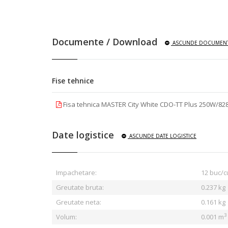
Documente / Download
ASCUNDE
DOCUMENT
Fise tehnice
Fisa tehnica MASTER City White CDO-TT Plus 250W/82
Date logistice
ASCUNDE
DATE LOGISTICE
Impachetare:
12 buc/c
Greutate bruta:
0.237
kg
Greutate neta:
0.161 kg
3
Volum:
0.001 m