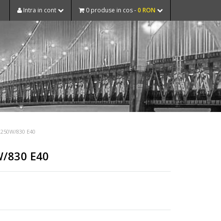
Intra in cont
0 produse in cos -
0 RON
 250W/830 E40
W/830 E40