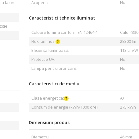
lu la un
Acoperit:
Nu
Caracteristici tehnice iluminat
zitie
Culoare luminã conform EN 12464-1:
Cald <330
Flux luminos:
28300 lm
Eficienta luminoasa:
113 Lm/W
Protectie UV:
Nu
Lampa pentru bronzare:
Nu
Caracteristici de mediu
Clasa energetica:
A+
Consum de energie (kWh/1000 ore):
275 kWh
Dimensiuni produs
Diametru:
46 mm