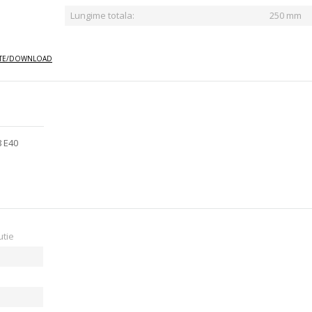
Lungime totala:
250 mm
E/DOWNLOAD
8 E40
utie