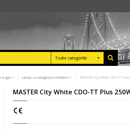
Toate categoriile
e in gaz
Lampi cu halogenuri metalice
MASTER City White CDO-TT Plus
MASTER City White CDO-TT Plus 250