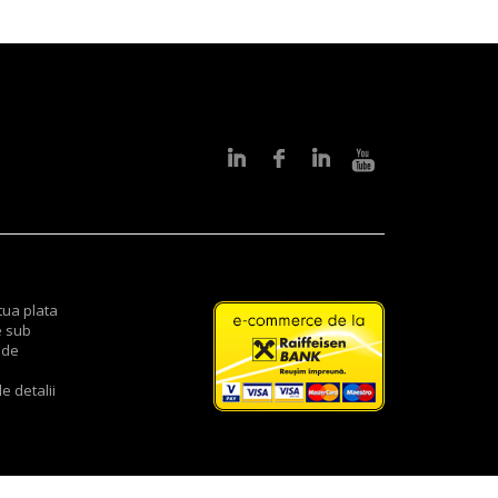
tua plata
e sub
 de
e detalii