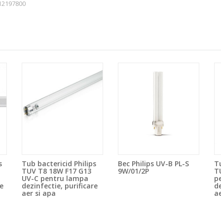
12197800
s
Tub bactericid Philips
Bec Philips UV-B PL-S
Tu
TUV T8 18W F17 G13
9W/01/2P
T
UV-C pentru lampa
p
ie
dezinfectie, purificare
de
aer si apa
ae