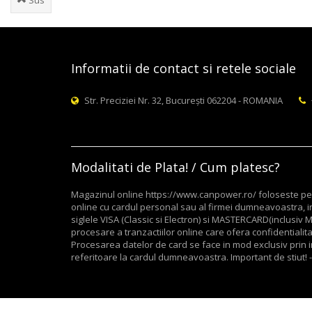
Sus
Informatii de contact si retele sociale
Str. Preciziei Nr. 32, București 062204 - ROMANIA
Modalitati de Plata! / Cum platesc?
Magazinul online https://www.canpower.ro/ foloseste pent
online cu cardul personal sau al firmei dumneavoastra, in
siglele VISA (Classic si Electron) si MASTERCARD(inclusi
procesare a tranzactiilor online care ofera confidentialitate
Procesarea datelor de card se face in mod exclusiv prin in
referitoare la cardul dumneavoastra. Important de stiut! -