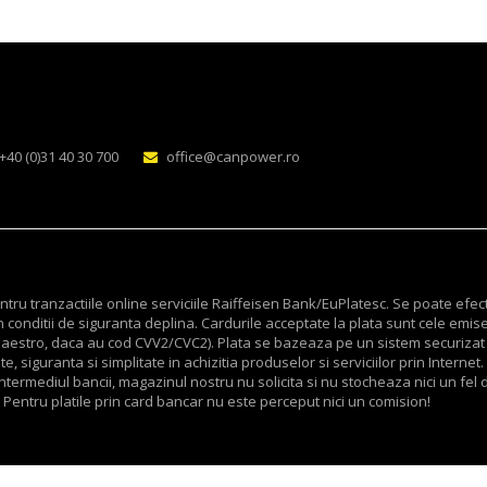
+40 (0)31 40 30 700
office@canpower.ro
ru tranzactiile online serviciile Raiffeisen Bank/EuPlatesc. Se poate efec
 conditii de siguranta deplina. Cardurile acceptate la plata sunt cele emis
v Maestro, daca au cod CVV2/CVC2). Plata se bazeaza pe un sistem securizat
, siguranta si simplitate in achizitia produselor si serviciilor prin Internet.
termediul bancii, magazinul nostru nu solicita si nu stocheaza nici un fel d
 Pentru platile prin card bancar nu este perceput nici un comision!