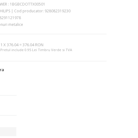
WER :
1BGBCDOTTX00501
HILIPS
|
Cod producator:
928082319230
8291121978
nuri metalice
1
X
376.04
=
376.04 RON
Pretul include 0.95 Lei Timbru Verde si TVA
ra