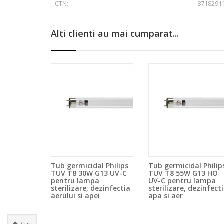
CTN:
8718291
Alti clienti au mai cumparat...
Tub germicidal Philips
Tub germicidal Philip
TUV T8 30W G13 UV-C
TUV T8 55W G13 HO
pentru lampa
UV-C pentru lampa
sterilizare, dezinfectia
sterilizare, dezinfect
aerului si apei
apa si aer