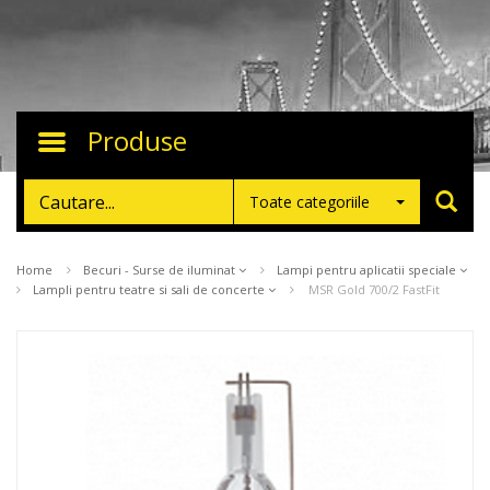
Produse
Toggle
navigation
Toate categoriile
Home
Becuri - Surse de iluminat
Lampi pentru aplicatii speciale
Lampli pentru teatre si sali de concerte
MSR Gold 700/2 FastFit