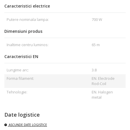
Caracteristici electrice
Putere nominala lampa:
700 W
Dimensiuni produs
Inaltime centru luminos:
65 m
Caracteristici EN
Lungime arc:
3.8
Forma filament:
EN. Electrode
Rod-Coil
Tehnologie:
EN. Halogen
metal
Date logistice
ASCUNDE
DATE LOGISTICE