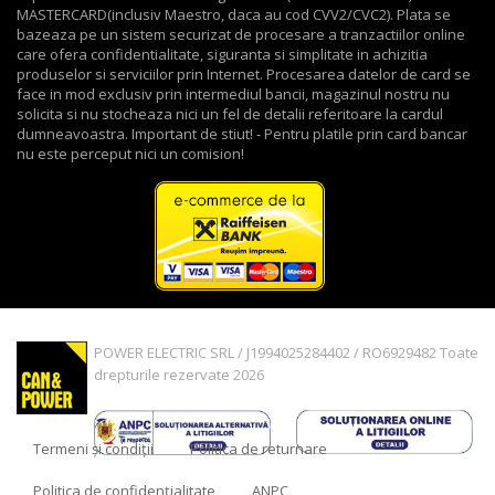
MASTERCARD(inclusiv Maestro, daca au cod CVV2/CVC2). Plata se
bazeaza pe un sistem securizat de procesare a tranzactiilor online
care ofera confidentialitate, siguranta si simplitate in achizitia
produselor si serviciilor prin Internet. Procesarea datelor de card se
face in mod exclusiv prin intermediul bancii, magazinul nostru nu
solicita si nu stocheaza nici un fel de detalii referitoare la cardul
dumneavoastra. Important de stiut! - Pentru platile prin card bancar
nu este perceput nici un comision!
POWER ELECTRIC SRL / J1994025284402 / RO6929482 Toate
drepturile rezervate 2026
Termeni și condiții
Politica de returnare
Politica de confidențialitate
ANPC