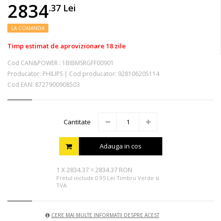
2834
.37
Lei
LA COMANDA
Timp estimat de aprovizionare 18 zile
Cod CAN&POWER :
1BIBMSRGFF00901
Producator:
PHILIPS
|
Cod producator:
928106205114
Cod EAN:
8727900908503
Cantitate
Adauga in cos
1
X
2834.37
=
2834.37 RON
Pretul include 0.95 Lei Timbru Verde si
TVA
CERE MAI MULTE INFORMATII DESPRE ACEST