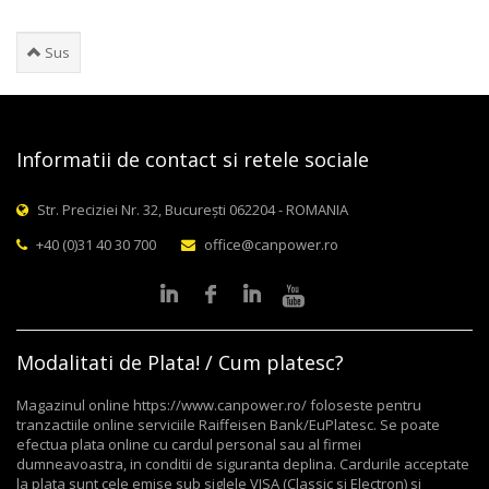
Sus
Informatii de contact si retele sociale
Str. Preciziei Nr. 32, București 062204 - ROMANIA
+40 (0)31 40 30 700
office@canpower.ro
Modalitati de Plata! / Cum platesc?
Magazinul online https://www.canpower.ro/ foloseste pentru
tranzactiile online serviciile Raiffeisen Bank/EuPlatesc. Se poate
efectua plata online cu cardul personal sau al firmei
dumneavoastra, in conditii de siguranta deplina. Cardurile acceptate
la plata sunt cele emise sub siglele VISA (Classic si Electron) si