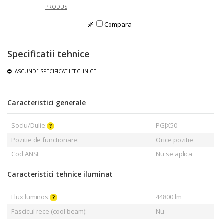
PRODUS
Compara
Specificatii tehnice
ASCUNDE
SPECIFICATII TECHNICE
Caracteristici generale
Soclu/Dulie:
PGJX50
Pozitie de functionare:
Orice pozitie
Cod ANSI:
Nu se aplica
Caracteristici tehnice iluminat
Flux luminos:
44800 lm
Fascicul rece (cool beam):
Nu