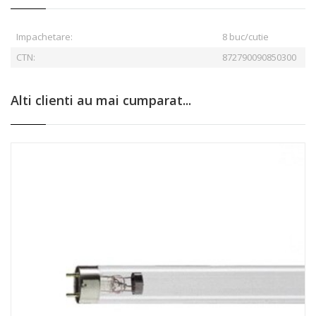
Impachetare:
8 buc/cutie
CTN:
872790090850300
Alti clienti au mai cumparat...