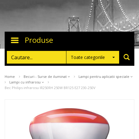
Produse
Toggle
navigation
Toate categoriile
Home
Becuri - Surse de iluminat
Lampi pentru aplicatii speciale
Lampi cu infrarosu
Bec Philips infrarosu IR250RH 250W BR125 E27 230-250V