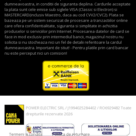
dumneavoastra, in conditii de siguranta deplina. Cardurile acceptate
la plata sunt cele emise sub siglele VISA (Classic si Electron) si
MASTERCARD(inclusiv Maestro, daca au cod CVV2/CVC2). Plata se
bazeaza pe un sistem securizat de procesare a tranzactiilor online
care ofera confidentialitate, siguranta si simplitate in achizitia
produselor si serviciilor prin Internet. Procesarea datelor de card se
face in mod exclusiv prin intermediul bancii, magazinul nostru nu
solicita si nu stocheaza nici un fel de detalii referitoare la cardul
dumneavoastra. Important de stiut! - Pentru platile prin card bancar
nu este perceput nici un comision!
POWER ELECTRIC SRL / J1994025284402 / RO6929482 Toate
drepturile rezervate 2026
Termeni și condiții
Politica de returnare