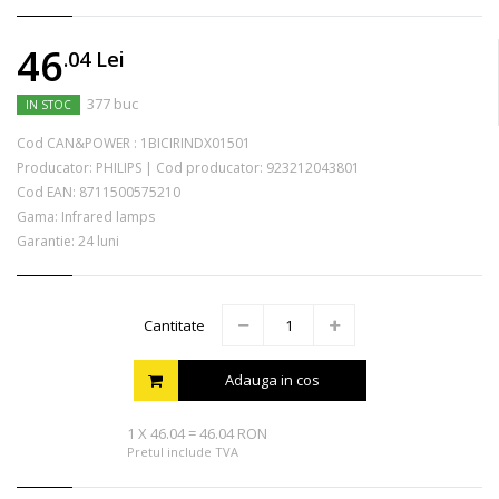
46
.04
Lei
377 buc
IN STOC
Cod CAN&POWER :
1BICIRINDX01501
Producator:
PHILIPS
|
Cod producator:
923212043801
Cod EAN:
8711500575210
Gama: Infrared lamps
Garantie: 24 luni
Cantitate
Adauga in cos
1
X
46.04
=
46.04 RON
Pretul include TVA