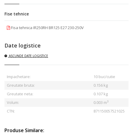
Fise tehnice
Fisa tehnica IR250RH BR125 E27 230-250V
Date logistice
ASCUNDE
DATE LOGISTICE
Impachetare:
10 buc/cutie
Greutate bruta:
0.156
kg
Greutate neta:
0.107 kg
3
Volum:
0.003 m
CTN:
871150057521025
Produse Similare: