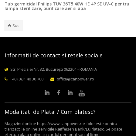
Tub germicidal Philips TUV 36T5 40W HE 4P SE UV-C pentru
lampa sterilizare, purificare aer si apa
Sus
Informatii de contact si retele sociale
Str. Preciziei Nr. 32, București 062204 - ROMANIA
+40 (0)31 40 30 700
office@canpower.ro
Modalitati de Plata! / Cum platesc?
Magazinul online https://www.canpower.ro/ foloseste pentru
tranzactiile online serviciile Raiffeisen Bank/EuPlatesc. Se poate
efectua plata online cu cardul personal sau al firmei