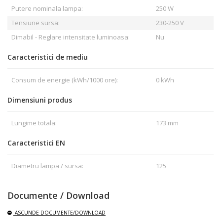
Putere nominala lampa:
250 W
Tensiune sursa:
230-250 V
Dimabil - Reglare intensitate luminoasa:
Nu
Caracteristici de mediu
Consum de energie (kWh/1000 ore):
0 kWh
Dimensiuni produs
Lungime totala:
173 mm
Caracteristici EN
Diametru lampa / sursa:
125
Documente / Download
ASCUNDE
DOCUMENTE/DOWNLOAD