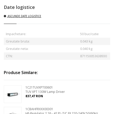
Date logistice
ASCUNDE
DATE LOGISTICE
Impachetare:
50 buc/cutie
Greutate bruta:
0.043
kg
Greutate neta:
0.040 kg
CTN:
871150053638930
Produse Similare:
1C21TUVXPT00601
TUV XPT 130W Lamp Driver
837,47 RON
1CBAHFRXXX00301
HF-Regulator 2 26 - 42 PL-T/C EII 220-240V 50/60Hz