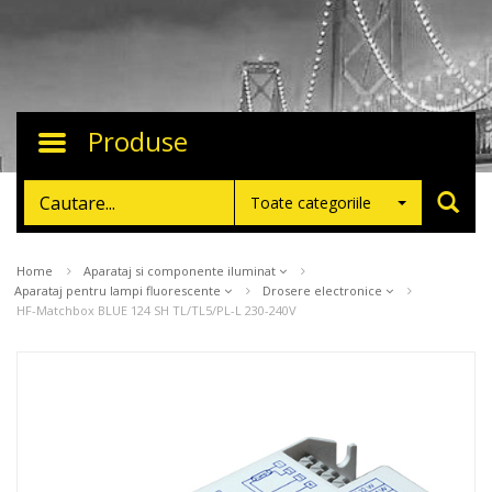
Produse
Toggle
navigation
Toate categoriile
Home
Aparataj si componente iluminat
Aparataj pentru lampi fluorescente
Drosere electronice
HF-Matchbox BLUE 124 SH TL/TL5/PL-L 230-240V