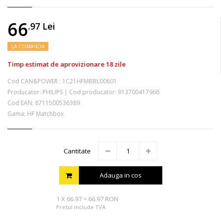
66
.97
Lei
LA COMANDA
Timp estimat de aprovizionare 18 zile
Cod CAN&POWER :
1C21HFMBBL00801
Producator:
PHILIPS
|
Cod producator:
913700417966
Cod EAN:
8711500536389
Gama: HF Matchbox
Cantitate
Adauga in cos
1
X
66.97
=
66.97 RON
Pretul include TVA