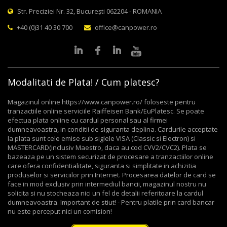
Str. Preciziei Nr. 32, București 062204 - ROMANIA
+40 (0)31 40 30 700
office@canpower.ro
Modalitati de Plata! / Cum platesc?
Magazinul online https://www.canpower.ro/ foloseste pentru
tranzactiile online serviciile Raiffeisen Bank/EuPlatesc. Se poate
efectua plata online cu cardul personal sau al firmei
dumneavoastra, in conditii de siguranta deplina. Cardurile acceptate
la plata sunt cele emise sub siglele VISA (Classic si Electron) si
MASTERCARD(inclusiv Maestro, daca au cod CVV2/CVC2). Plata se
bazeaza pe un sistem securizat de procesare a tranzactiilor online
care ofera confidentialitate, siguranta si simplitate in achizitia
produselor si serviciilor prin Internet. Procesarea datelor de card se
face in mod exclusiv prin intermediul bancii, magazinul nostru nu
solicita si nu stocheaza nici un fel de detalii referitoare la cardul
dumneavoastra. Important de stiut! - Pentru platile prin card bancar
nu este perceput nici un comision!