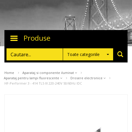
Produse
Toggle
navigation
Toate categoriile
Home
Aparataj si componente iluminat
Aparataj pentru lampi fluorescente
Drosere electronice
HF-Performer 3 - 414 TL5 III 220-240V 50/60Hz IDC