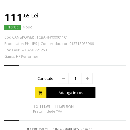
111
.65
Lei
4 buc
IN STOC
Cod CAN&POWER :
1CBAHFPXXX01101
Producator:
PHILIPS
|
Cod producator:
913713033966
Cod EAN:
8718291721253
Gama: HF Performer
Cantitate
Adauga in cos
1
X
111.65
=
111.65 RON
Pretul include TVA
CERE MAI MULTE INFORMATII DESPRE ACEST