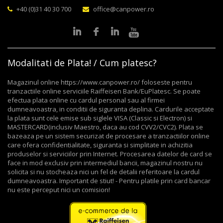
+40 (0)31 40 30 700
office@canpower.ro
Modalitati de Plata! / Cum platesc?
Magazinul online https://www.canpower.ro/ foloseste pentru
tranzactiile online serviciile Raiffeisen Bank/EuPlatesc. Se poate
efectua plata online cu cardul personal sau al firmei
dumneavoastra, in conditii de siguranta deplina. Cardurile acceptate
la plata sunt cele emise sub siglele VISA (Classic si Electron) si
MASTERCARD(inclusiv Maestro, daca au cod CVV2/CVC2). Plata se
bazeaza pe un sistem securizat de procesare a tranzactiilor online
care ofera confidentialitate, siguranta si simplitate in achizitia
produselor si serviciilor prin Internet. Procesarea datelor de card se
face in mod exclusiv prin intermediul bancii, magazinul nostru nu
solicita si nu stocheaza nici un fel de detalii referitoare la cardul
dumneavoastra. Important de stiut! - Pentru platile prin card bancar
nu este perceput nici un comision!