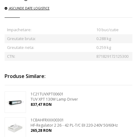
ASCUNDE
DATE LOGISTICE
Impachetare:
10 buc/cutie
Greutate bruta:
0.288
kg
Greutate neta:
0.259 kg
CTN:
871829172125300
Produse Similare:
1C21TUVXPT00601
TUV XPT 130W Lamp Driver
837,47 RON
1CBAHFRXXX00301
HF-Regulator 2 26 - 42 PL-T/C EII 220-240V 50/60Hz
265,28 RON