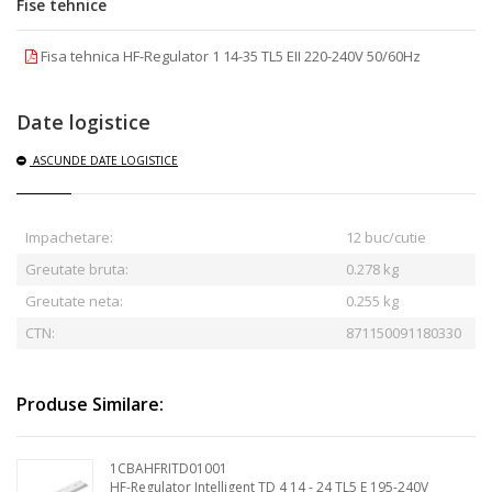
Fise tehnice
Fisa tehnica HF-Regulator 1 14-35 TL5 EII 220-240V 50/60Hz
Date logistice
ASCUNDE
DATE LOGISTICE
Impachetare:
12 buc/cutie
Greutate bruta:
0.278
kg
Greutate neta:
0.255 kg
CTN:
871150091180330
Produse Similare:
1CBAHFRITD01001
HF-Regulator Intelligent TD 4 14 - 24 TL5 E 195-240V