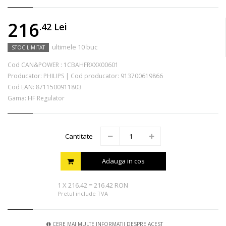
216
.42
Lei
ultimele 10 buc
STOC LIMITAT
Cod CAN&POWER :
1CBAHFRXXX00601
Producator:
PHILIPS
|
Cod producator:
913700619866
Cod EAN:
8711500911803
Gama: HF Regulator
Cantitate
Adauga in cos
1
X
216.42
=
216.42 RON
Pretul include TVA
CERE MAI MULTE INFORMATII DESPRE ACEST