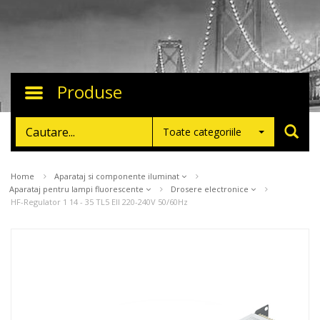
Produse
Toggle
navigation
Toate categoriile
Home
Aparataj si componente iluminat
Aparataj pentru lampi fluorescente
Drosere electronice
HF-Regulator 1 14 - 35 TL5 EII 220-240V 50/60Hz