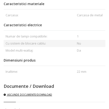
Caracteristici materiale
Carcasa:
Carcasa de metal
Caracteristici electrice
Numar de lampi compatibile:
1
Cu sistem de blocare cablu:
Nu
Model multi-wattaj:
Da
Dimensiuni produs
Inaltime:
22 mm
Documente / Download
ASCUNDE
DOCUMENTE/DOWNLOAD