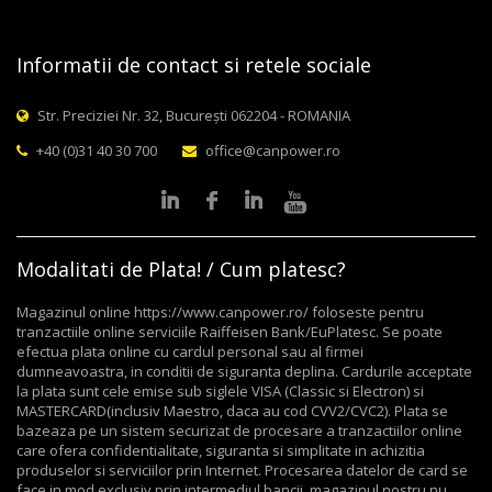
Informatii de contact si retele sociale
Str. Preciziei Nr. 32, București 062204 - ROMANIA
+40 (0)31 40 30 700
office@canpower.ro
Modalitati de Plata! / Cum platesc?
Magazinul online https://www.canpower.ro/ foloseste pentru
tranzactiile online serviciile Raiffeisen Bank/EuPlatesc. Se poate
efectua plata online cu cardul personal sau al firmei
dumneavoastra, in conditii de siguranta deplina. Cardurile acceptate
la plata sunt cele emise sub siglele VISA (Classic si Electron) si
MASTERCARD(inclusiv Maestro, daca au cod CVV2/CVC2). Plata se
bazeaza pe un sistem securizat de procesare a tranzactiilor online
care ofera confidentialitate, siguranta si simplitate in achizitia
produselor si serviciilor prin Internet. Procesarea datelor de card se
face in mod exclusiv prin intermediul bancii, magazinul nostru nu