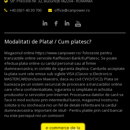
Str. Preciziei Nr. 32, București 062204 - ROMANIA
+40 (0)31 40 30 700
office@canpower.ro
Modalitati de Plata! / Cum platesc?
Magazinul online https://www.canpower.ro/ foloseste pentru
tranzactiile online serviciile Raiffeisen Bank/EuPlatesc. Se poate
efectua plata online cu cardul personal sau al firmei
dumneavoastra, in conditii de siguranta deplina. Cardurile acceptate
la plata sunt cele emise sub siglele VISA (Classic si Electron) si
MASTERCARD(inclusiv Maestro, daca au cod CVV2/CVC2). Plata se
bazeaza pe un sistem securizat de procesare a tranzactiilor online
care ofera confidentialitate, siguranta si simplitate in achizitia
produselor si serviciilor prin Internet. Procesarea datelor de card se
face in mod exclusiv prin intermediul bancii, magazinul nostru nu
solicita si nu stocheaza nici un fel de detalii referitoare la cardul
dumneavoastra. Important de stiut! - Pentru platile prin card bancar
nu este perceput nici un comision!