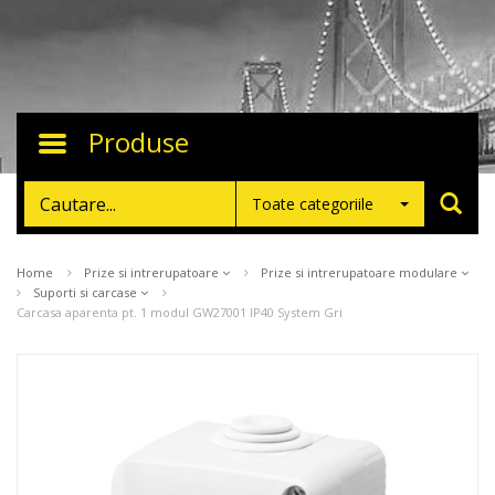
Produse
Toggle
navigation
Toate categoriile
Home
Prize si intrerupatoare
Prize si intrerupatoare modulare
Suporti si carcase
Carcasa aparenta pt. 1 modul GW27001 IP40 System Gri