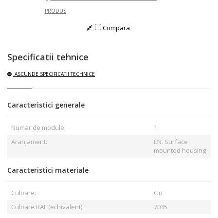
PRODUS
Compara
Specificatii tehnice
ASCUNDE
SPECIFICATII TECHNICE
Caracteristici generale
Numar de module:
1
Aranjament:
EN. Surface
mounted housing
Caracteristici materiale
Culoare:
Gri
Culoare RAL (echivalent):
7035