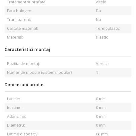
Tratament suprafata:
Altele
Fara halogen:
Da
Transparent:
Nu
Calitate material:
Termoplastic
Material:
Plastic
Caracteristici montaj
Pozitia de montaj:
Vertical
Numar de module (sistem modular):
1
Dimensiuni produs
Latime:
0 mm
Inaltime:
0 mm
Adancime:
0 mm
Diametru:
0 mm
Latime dispozitiv:
66 mm