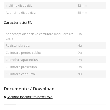
Inaltime dispozitiv:
82 mm
Adancime dispozitiv:
55 mm
Caracteristici EN
Adecvat pt dispozitive comutare modulare uz
Da
casn:
Rezistent la soc:
Nu
Cu intrare pentru cablu:
Da
Cu cadru capac inclus:
Da
Cu intrare presetupa:
Da
Cu intrare conducta:
Nu
Documente / Download
ASCUNDE
DOCUMENTE/DOWNLOAD