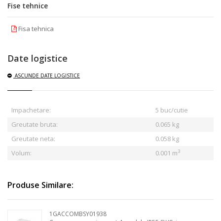
Fise tehnice
Fisa tehnica
Date logistice
ASCUNDE
DATE LOGISTICE
Impachetare:
5 buc/cutie
Greutate bruta:
0.065
kg
Greutate neta:
0.058 kg
3
Volum:
0.001 m
Produse Similare:
1GACCOMBSY01938