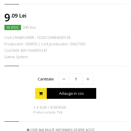
9
.09
Lei
345 buc
IN STOC
Cod CAN&POWER :
1D32COMB4000138
Producator:
GEWISS
|
Cod producator:
GW27001
Cod EAN:
8011564055247
Gama: System
Cantitate
Adauga in cos
1
X
9.09
=
9.09 RON
Pretul include TVA
CERE MAI MULTE INFORMATII DESPRE ACEST