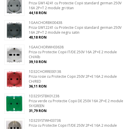
Priza GW14241 cu Protectie Copii standard german 250V
16A 2P+T 2 module gri titan
44,18 RON
1GAACHORBK00438
Priza GW12241 cu Protectie Copii standard german 250V
16A 2P+T 2 module negru satin
40,18 RON
1GAACHORWH03638
Priza cu Protectie Copii IT/DE 250V 16A 2P+E 2 module
CH/Alb
39,10 RON
1D32CHORRE00138
Priza rosie cu Protectie Copii 250V 2P+E 16A 2 module
CH/RED
36,11 RON
1D32SYSTBK01238
Priza verde cu Protectie Copii DE 250V 16A 2P+E 2 module
SY/GREEN
31,79 RON
1D32SYSTWH03738
Priza cu Protectie Copii IT/DE 250V 2P+E 16A 2 module