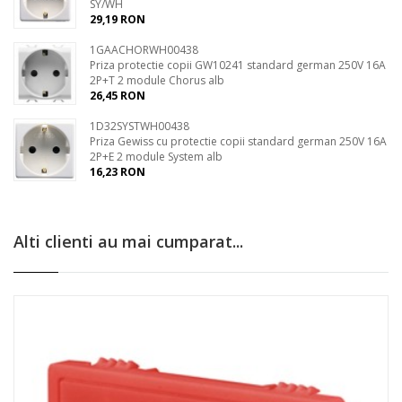
SY/WH
29,19 RON
1GAACHORWH00438
Priza protectie copii GW10241 standard german 250V 16A
2P+T 2 module Chorus alb
26,45 RON
1D32SYSTWH00438
Priza Gewiss cu protectie copii standard german 250V 16A
2P+E 2 module System alb
16,23 RON
Alti clienti au mai cumparat...