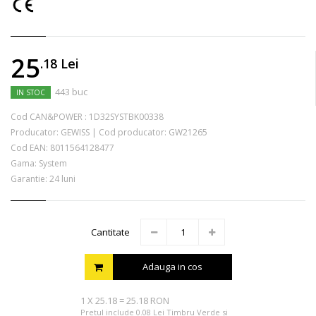
25
.18
Lei
443 buc
IN STOC
Cod CAN&POWER :
1D32SYSTBK00338
Producator:
GEWISS
|
Cod producator:
GW21265
Cod EAN:
8011564128477
Gama: System
Garantie: 24 luni
Cantitate
Adauga in cos
1
X
25.18
=
25.18 RON
Pretul include 0.08 Lei Timbru Verde si