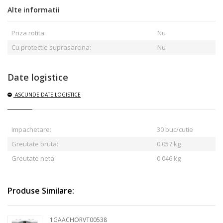
Alte informatii
Priza rotita:
Nu
Cu protectie suprasarcina:
Nu
Date logistice
ASCUNDE
DATE LOGISTICE
Impachetare:
30 buc/cutie
Greutate bruta:
0.057
kg
Greutate neta:
0.046 kg
Produse Similare:
1GAACHORVT00538