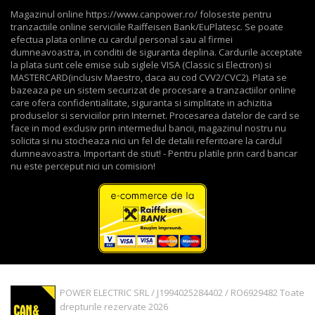
Magazinul online https://www.canpower.ro/ foloseste pentru
tranzactiile online serviciile Raiffeisen Bank/EuPlatesc. Se poate
efectua plata online cu cardul personal sau al firmei
dumneavoastra, in conditii de siguranta deplina. Cardurile acceptate
la plata sunt cele emise sub siglele VISA (Classic si Electron) si
MASTERCARD(inclusiv Maestro, daca au cod CVV2/CVC2). Plata se
bazeaza pe un sistem securizat de procesare a tranzactiilor online
care ofera confidentialitate, siguranta si simplitate in achizitia
produselor si serviciilor prin Internet. Procesarea datelor de card se
face in mod exclusiv prin intermediul bancii, magazinul nostru nu
solicita si nu stocheaza nici un fel de detalii referitoare la cardul
dumneavoastra. Important de stiut! - Pentru platile prin card bancar
nu este perceput nici un comision!
POWER ELECTRIC SRL / J1994025284402 / RO6929482 Toate
drepturile rezervate 2026