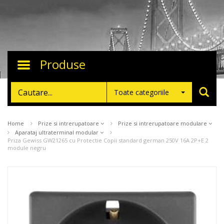
Produse
Toggle
navigation
Toate categoriile
Home
Prize si intrerupatoare
Prize si intrerupatoare modulare
Aparataj ultraterminal modular
Priza Gewiss GW21265 cu Protectie Copii standard german 250V 16A 2P+E 2
module negru