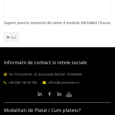
Suport pentru sistemul de rame 4 module GW16804 Chorus
Sus
Informatii de contact si retele sociale
Str. Preciziei Nr. 32, București 062204 - ROMANIA
+40 (0)31 40 30 700
office@canpower.ro
Modalitati de Plata! / Cum platesc?