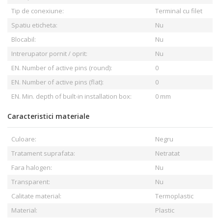
Tip de conexiune:
Terminal cu filet
Spatiu eticheta:
Nu
Blocabil:
Nu
Intrerupator pornit / oprit:
Nu
EN. Number of active pins (round):
0
EN. Number of active pins (flat):
0
EN. Min. depth of built-in installation box:
0 mm
Caracteristici materiale
Culoare:
Negru
Tratament suprafata:
Netratat
Fara halogen:
Nu
Transparent:
Nu
Calitate material:
Termoplastic
Material:
Plastic