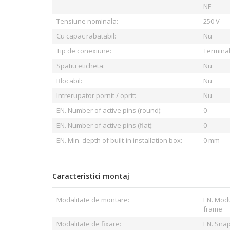
NF
Tensiune nominala:
250 V
Cu capac rabatabil:
Nu
Tip de conexiune:
Terminal 
Spatiu eticheta:
Nu
Blocabil:
Nu
Intrerupator pornit / oprit:
Nu
EN. Number of active pins (round):
0
EN. Number of active pins (flat):
0
EN. Min. depth of built-in installation box:
0 mm
Caracteristici montaj
Modalitate de montare:
EN. Mod
frame
Modalitate de fixare:
EN. Sna