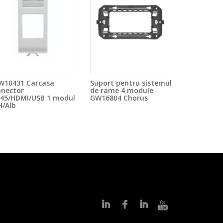
W10431 Carcasa
Suport pentru sistemul
onector
de rame 4 module
J45/HDMI/USB 1 modul
GW16804 Chorus
H/Alb