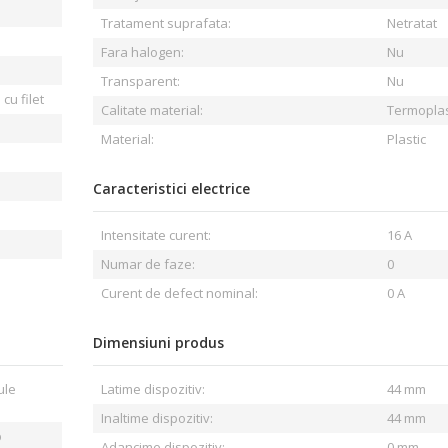
Tratament suprafata:
Netratat
Fara halogen:
Nu
Transparent:
Nu
cu filet
Calitate material:
Termoplas
Material:
Plastic
Caracteristici electrice
Intensitate curent:
16 A
Numar de faze:
0
Curent de defect nominal:
0 A
Dimensiuni produs
ule
Latime dispozitiv:
44 mm
Inaltime dispozitiv:
44 mm
p
Adancime dispozitiv:
0 mm