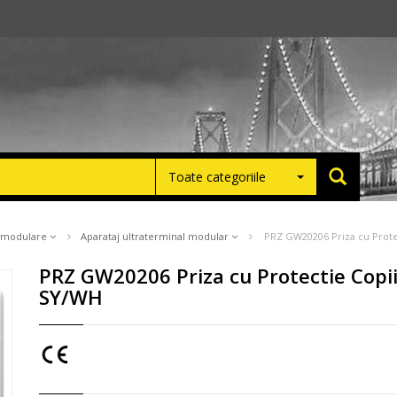
Toate categoriile
e modulare
Aparataj ultraterminal modular
PRZ GW20206 Priza cu Prote
PRZ GW20206 Priza cu Protectie Copi
SY/WH