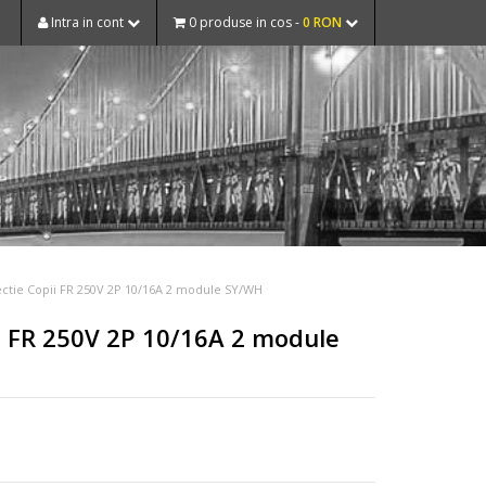
Intra in cont
0 produse in cos -
0 RON
ctie Copii FR 250V 2P 10/16A 2 module SY/WH
i FR 250V 2P 10/16A 2 module