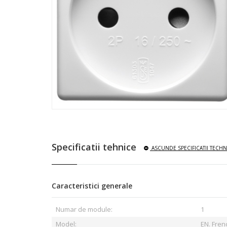
Specificatii tehnice
ASCUNDE
SPECIFICATII TECHN
Caracteristici generale
Numar de module:
1
Model:
EN. Fre