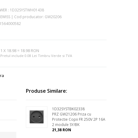
WER :
1D32SYSTWH01438
EWISS
|
Cod producator:
GW20206
1564000582
m
1
X
18.98
=
18.98 RON
Pretul include 0.08 Lei Timbru Verde si TVA
ra
Produse Similare:
1D32SYSTBK02338
PRZ GW21206 Priza cu
Protectie Copii FR 250V 2P 16A
2 module SY/BK
21,38 RON