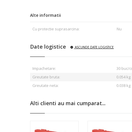
Alte informatii
Cu protectie suprasarcina:
Nu
Date logistice
ASCUNDE
DATE LOGISTICE
Impachetare:
30 buc/c
Greutate bruta:
0.054
kg
Greutate neta:
0.038 kg
Alti clienti au mai cumparat...