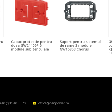
ru
Capac protectie pentru
Suport pentru sistemul
G
doza GW24406P 6
de rame 3 module
c
a
module sub tencuiala
GW16803 Chorus
R
C
+40 (0)31 40 30 700
office@canpower.ro