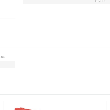
imprint
utie