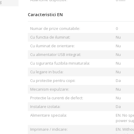
g
Caracteristici EN
Numar de prize comutabile:
0
Cu functia de iluminat:
Nu
Cu iluminat de orientare:
Nu
Cu alimentator USB integrat:
Nu
Cu siguranta fuzibila miniaturala:
Nu
Cu legare in bucla:
Nu
Cu protectie pentru copii:
Da
Mecanism expulzare:
Nu
Protectie la curenti de defect:
Nu
Instalare izolata:
Da
Alimentare speciala:
EN. No spe
power su
Imprimare / indicare:
EN. Witho