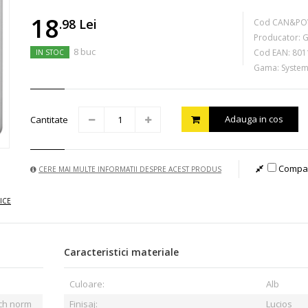
18
.98
Lei
Cod CAN&PO
Producator:
G
8 buc
Cod EAN:
801
IN STOC
Gama: Syste
Adauga in cos
Cantitate
Compa
CERE MAI MULTE INFORMATII DESPRE ACEST PRODUS
ICE
Caracteristici materiale
Culoare:
Alb
nch norm
Finisaj:
Lucios