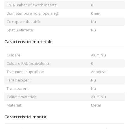
EN. Number of switch inserts:
0
Diameter bore hole (opening):
0 mm
Cu capac rabatabil:
Nu
Spatiu eticheta:
Nu
Caracteristici materiale
Culoare:
Aluminiu
Culoare RAL (echivalent):
0
Tratament suprafata:
Anodizat
Fara halogen:
Nu
Transparent:
Nu
Calitate material:
Aluminiu
Material:
Metal
Caracteristici montaj