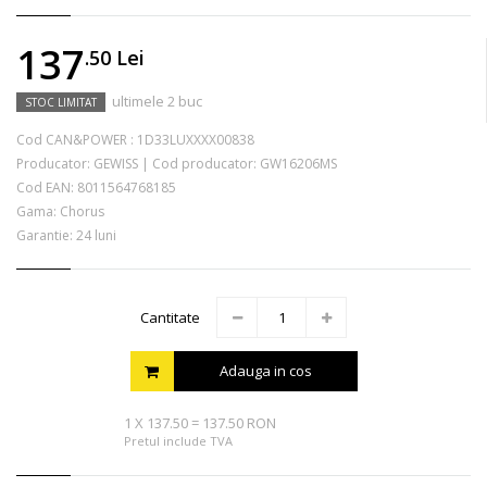
137
.50
Lei
ultimele 2 buc
STOC LIMITAT
Cod CAN&POWER :
1D33LUXXXX00838
Producator:
GEWISS
|
Cod producator:
GW16206MS
Cod EAN:
8011564768185
Gama: Chorus
Garantie: 24 luni
Cantitate
Adauga in cos
1
X
137.50
=
137.50 RON
Pretul include TVA