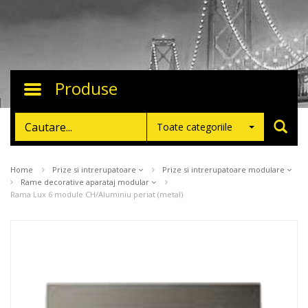
Produse
Toggle
navigation
Toate categoriile
Home
Prize si intrerupatoare
Prize si intrerupatoare modulare
Rame decorative aparataj modular
Rama Lux 6 module CH/Aluminiu periat (metal)