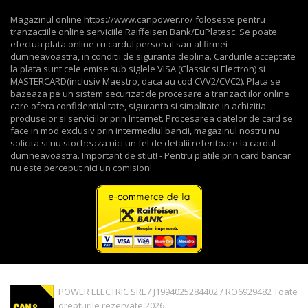
Magazinul online https://www.canpower.ro/ foloseste pentru
tranzactiile online serviciile Raiffeisen Bank/EuPlatesc. Se poate
efectua plata online cu cardul personal sau al firmei
dumneavoastra, in conditii de siguranta deplina. Cardurile acceptate
la plata sunt cele emise sub siglele VISA (Classic si Electron) si
MASTERCARD(inclusiv Maestro, daca au cod CVV2/CVC2). Plata se
bazeaza pe un sistem securizat de procesare a tranzactiilor online
care ofera confidentialitate, siguranta si simplitate in achizitia
produselor si serviciilor prin Internet. Procesarea datelor de card se
face in mod exclusiv prin intermediul bancii, magazinul nostru nu
solicita si nu stocheaza nici un fel de detalii referitoare la cardul
dumneavoastra. Important de stiut! - Pentru platile prin card bancar
nu este perceput nici un comision!
POWER ELECTRIC SRL / J1994025284402 / RO6929482 Toate
drepturile rezervate 2026