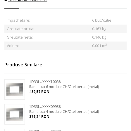
Impachetare:
6 buc/cutie
Greutate bruta:
0.163
kg
Greutate neta:
0.146 kg
3
Volum:
0.001 m
Produse Similare:
1D33LUXXXX10038
Rama Lux 6 module CH/Otel periat (metal)
439,57 RON
1D33LUXXXX09938
Rama Lux 4 module CH/Otel periat (metal)
376,24 RON