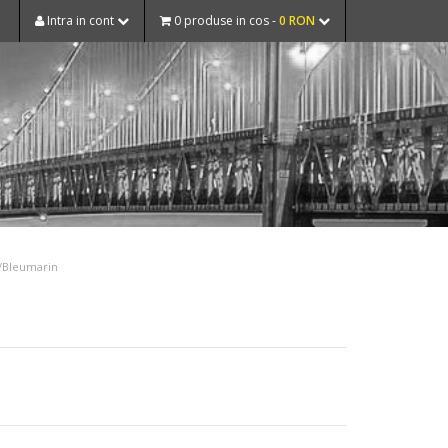
Intra in cont
0 produse in cos -
0 RON
/Bleumarin