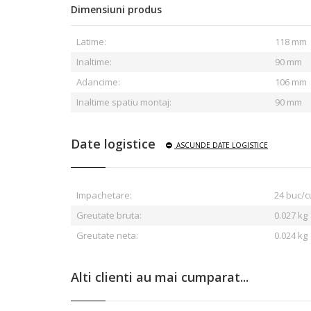
Dimensiuni produs
Latime:
118 mm
Inaltime:
90 mm
Adancime:
106 mm
Inaltime spatiu montaj:
90 mm
Date logistice
ASCUNDE
DATE LOGISTICE
Impachetare:
24 buc/c
Greutate bruta:
0.027
kg
Greutate neta:
0.024 kg
Alti clienti au mai cumparat...