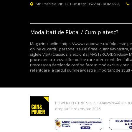
Str. Preciziei Nr. 32, București 062204 - ROMANIA
Modalitati de Plata! / Cum platesc?
Magazinul online https://www.canpower.ro/ foloseste pent
online cu cardul personal sau al firmei dumneavoastra, in
siglele VISA (Classic si Electron) si MASTERCARD(inclusi
procesare a tranzactiilor online care ofera confidentialitate
Procesarea datelor de card se face in mod exclusiv prin in
referitoare la cardul dumneavoastra. Important de stiut! -
POWER ELECTRIC SRL / J1994025284402 / R
drepturile rezervate 2026