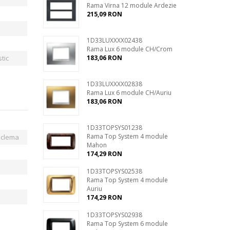
Rama Virna 12 module Ardezie
215,09 RON
1D33LUXXXX02438
Rama Lux 6 module CH/Crom
tic
183,06 RON
1D33LUXXXX02838
Rama Lux 6 module CH/Auriu
183,06 RON
1D33TOPSYS01238
Rama Top System 4 module
 clema
Mahon
174,29 RON
1D33TOPSYS02538
Rama Top System 4 module
Auriu
174,29 RON
1D33TOPSYS02938
Rama Top System 6 module