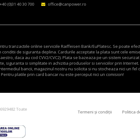
+40 (0)31 40 30 700
office@canpower.ro
ru tranzactiile online serviciile Raiffeisen Bank/EuPlatesc. Se poate efec
 conditii de siguranta deplina. Cardurile acceptate la plata sunt cele emis
v Maestro, daca au cod CVV2/CVC2). Plata se bazeaza pe un sistem securizat
, siguranta si simplitate in achizitia produselor si serviciilor prin Internet.
termediul bancii, magazinul nostru nu solicita si nu stocheaza nici un fel d
 Pentru platile prin card bancar nu este perceput nici un comision!
O6929482 Toate
Termeni și condiții
Politica 