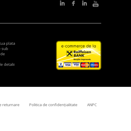
tua plata
e sub
 de
e detalii
de returnare
Politica de confidențialitate
ANPC