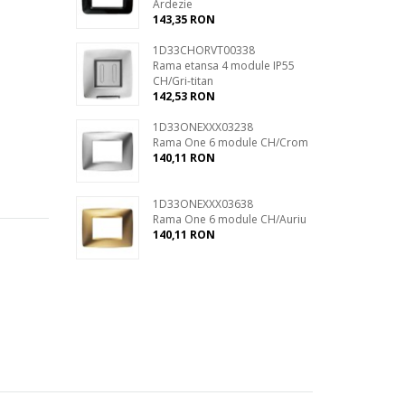
Ardezie
143,35 RON
1D33CHORVT00338
Rama etansa 4 module IP55
CH/Gri-titan
142,53 RON
1D33ONEXXX03238
Rama One 6 module CH/Crom
140,11 RON
1D33ONEXXX03638
Rama One 6 module CH/Auriu
140,11 RON