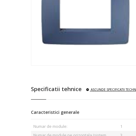
Specificatii tehnice
ASCUNDE
SPECIFICATII TECHN
Caracteristici generale
Numar de module:
1
Numar de module pe orizontala (sistem
3