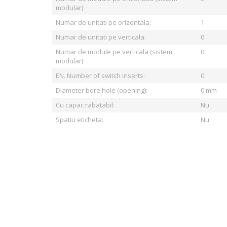
modular):
Numar de unitati pe orizontala:
1
Numar de unitati pe verticala:
0
Numar de module pe verticala (sistem
0
modular):
EN. Number of switch inserts:
0
Diameter bore hole (opening):
0 mm
Cu capac rabatabil:
Nu
Spatiu eticheta:
Nu