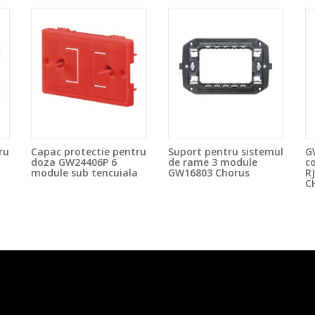
ru
Capac protectie pentru
Suport pentru sistemul
G
doza GW24406P 6
de rame 3 module
c
a
module sub tencuiala
GW16803 Chorus
R
C