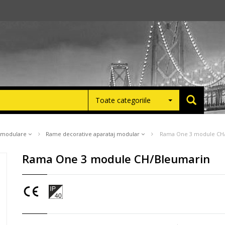
Toate categoriile
e modulare
Rame decorative aparataj modular
Rama One 3 module CH
Rama One 3 module CH/Bleumarin