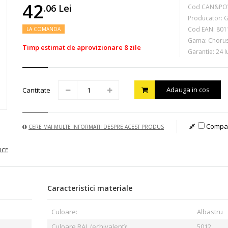
42
.06
Lei
Cod CAN&PO
Producator:
G
Cod EAN:
801
LA COMANDA
Gama: Choru
Timp estimat de aprovizionare 8 zile
Garantie: 24 l
Adauga in cos
Cantitate
Compa
CERE MAI MULTE INFORMATII DESPRE ACEST PRODUS
ICE
Caracteristici materiale
Culoare:
Albastru
Culoare RAL (echivalent):
5012