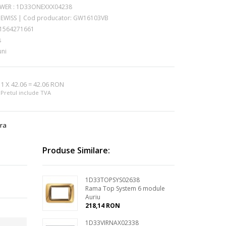
WER :
1D33ONEXXX04238
EWISS
|
Cod producator:
GW16103VB
1564271661
s
uni
1
X
42.06
=
42.06 RON
Pretul include TVA
ra
Produse Similare:
1D33TOPSYS02638
Rama Top System 6 module
Auriu
218,14 RON
1D33VIRNAX02338