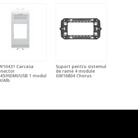
W10431 Carcasa
Suport pentru sistemul
onector
de rame 4 module
J45/HDMI/USB 1 modul
GW16804 Chorus
H/Alb