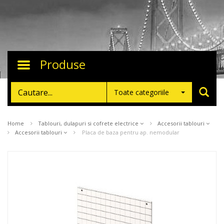
Produse
Toggle
navigation
Toate categoriile
Home
Tablouri, dulapuri si cofrete electrice
Accesorii tablouri
Accesorii tablouri
Placa de baza pentru ap. nemodular