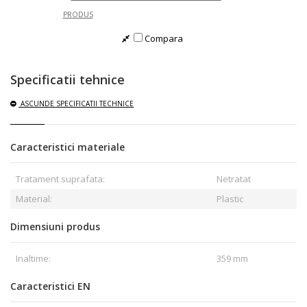
PRODUS
Compara
Specificatii tehnice
ASCUNDE
SPECIFICATII TECHNICE
Caracteristici materiale
Tratament suprafata:
Netratat
Material:
Plastic
Dimensiuni produs
Inaltime:
359 mm
Caracteristici EN