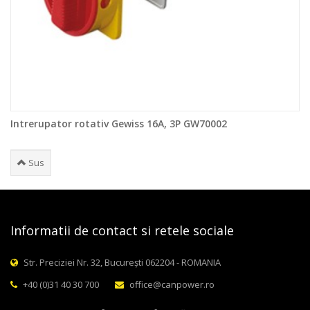
Intrerupator rotativ Gewiss 16A, 3P GW70002
Sus
Informatii de contact si retele sociale
Str. Preciziei Nr. 32, București 062204 - ROMANIA
+40 (0)31 40 30 700
office@canpower.ro