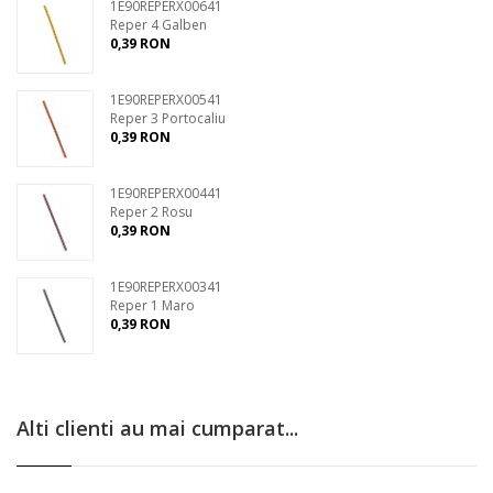
1E90REPERX00641
Reper 4 Galben
0,39 RON
1E90REPERX00541
Reper 3 Portocaliu
0,39 RON
1E90REPERX00441
Reper 2 Rosu
0,39 RON
1E90REPERX00341
Reper 1 Maro
0,39 RON
Alti clienti au mai cumparat...