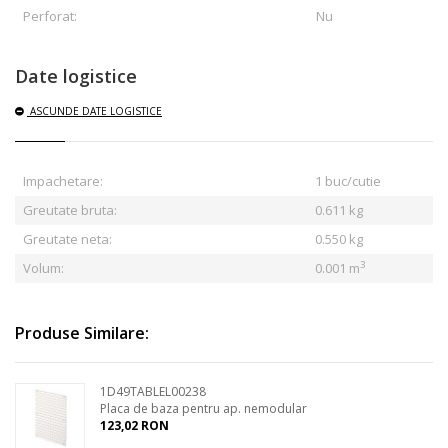
Perforat:
Nu
Date logistice
ASCUNDE
DATE LOGISTICE
Impachetare:
1 buc/cutie
Greutate bruta:
0.611
kg
Greutate neta:
0.550 kg
3
Volum:
0.001 m
Produse Similare:
1D49TABLEL00238
Placa de baza pentru ap. nemodular
123,02 RON