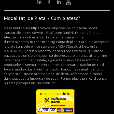
Modalitati de Plata! / Cum platesc?
Magazinul online https://www.canpower.ro/ foloseste pentru
tranzactiile online serviciile Raiffeisen Bank/EuPlatesc. Se poate
efectua plata online cu cardul personal sau al firmei
dumneavoastra, in conditii de siguranta deplina. Cardurile acceptate
la plata sunt cele emise sub siglele VISA (Classic si Electron) si
MASTERCARD(inclusiv Maestro, daca au cod CVV2/CVC2). Plata se
bazeaza pe un sistem securizat de procesare a tranzactiilor online
care ofera confidentialitate, siguranta si simplitate in achizitia
produselor si serviciilor prin Internet. Procesarea datelor de card se
face in mod exclusiv prin intermediul bancii, magazinul nostru nu
solicita si nu stocheaza nici un fel de detalii referitoare la cardul
dumneavoastra. Important de stiut! - Pentru platile prin card bancar
nu este perceput nici un comision!