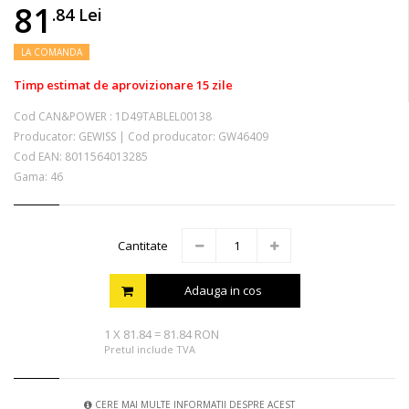
81
.84
Lei
LA COMANDA
Timp estimat de aprovizionare 15 zile
Cod CAN&POWER :
1D49TABLEL00138
Producator:
GEWISS
|
Cod producator:
GW46409
Cod EAN:
8011564013285
Gama: 46
Cantitate
Adauga in cos
1
X
81.84
=
81.84 RON
Pretul include TVA
CERE MAI MULTE INFORMATII DESPRE ACEST