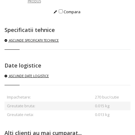
PRODUS
Compara
Specificatii tehnice
ASCUNDE
SPECIFICATII TECHNICE
Date logistice
ASCUNDE
DATE LOGISTICE
Impachetare:
270 buc/cutie
Greutate bruta:
0.015
kg
Greutate neta:
0.013 kg
Alti clienti au mai cumparat...