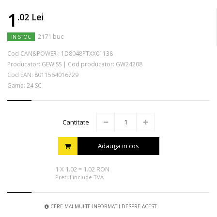
1
.02
Lei
2171 buc
IN STOC
Cod CAN&POWER :
1D8048PTXX01138
Producator:
GEWISS
|
Cod producator:
GW24208
Cod EAN:
8011564016729
Gama: 24 SC
Cantitate
Adauga in cos
1
X
1.02
=
1.02 RON
Pretul include TVA
CERE MAI MULTE INFORMATII DESPRE ACEST