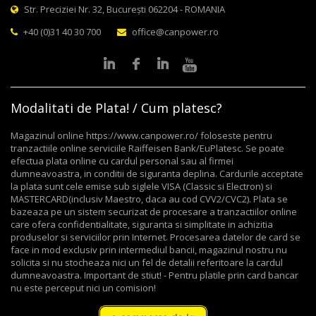
Str. Preciziei Nr. 32, București 062204 - ROMANIA
+40 (0)31 40 30 700
office@canpower.ro
Modalitati de Plata! / Cum platesc?
Magazinul online https://www.canpower.ro/ foloseste pentru
tranzactiile online serviciile Raiffeisen Bank/EuPlatesc. Se poate
efectua plata online cu cardul personal sau al firmei
dumneavoastra, in conditii de siguranta deplina. Cardurile acceptate
la plata sunt cele emise sub siglele VISA (Classic si Electron) si
MASTERCARD(inclusiv Maestro, daca au cod CVV2/CVC2). Plata se
bazeaza pe un sistem securizat de procesare a tranzactiilor online
care ofera confidentialitate, siguranta si simplitate in achizitia
produselor si serviciilor prin Internet. Procesarea datelor de card se
face in mod exclusiv prin intermediul bancii, magazinul nostru nu
solicita si nu stocheaza nici un fel de detalii referitoare la cardul
dumneavoastra. Important de stiut! - Pentru platile prin card bancar
nu este perceput nici un comision!