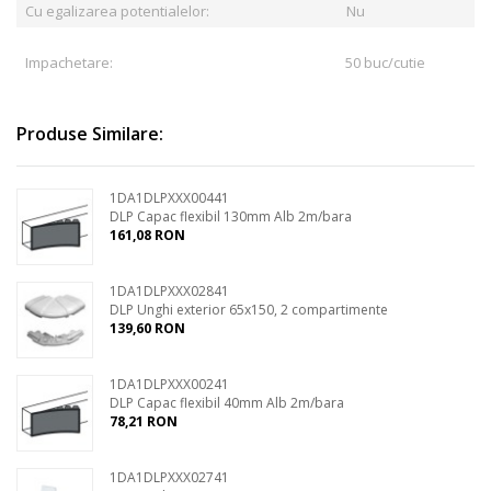
Cu egalizarea potentialelor:
Nu
Impachetare:
50 buc/cutie
Produse Similare:
1DA1DLPXXX00441
DLP Capac flexibil 130mm Alb 2m/bara
161,08 RON
1DA1DLPXXX02841
DLP Unghi exterior 65x150, 2 compartimente
139,60 RON
1DA1DLPXXX00241
DLP Capac flexibil 40mm Alb 2m/bara
78,21 RON
1DA1DLPXXX02741