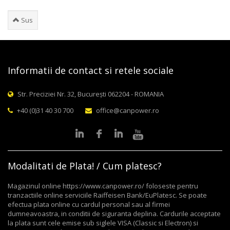
Sus
Informatii de contact si retele sociale
Str. Preciziei Nr. 32, București 062204 - ROMANIA
+40 (0)31 40 30 700
office@canpower.ro
Modalitati de Plata! / Cum platesc?
Magazinul online https://www.canpower.ro/ foloseste pentru
tranzactiile online serviciile Raiffeisen Bank/EuPlatesc. Se poate
efectua plata online cu cardul personal sau al firmei
dumneavoastra, in conditii de siguranta deplina. Cardurile acceptate
la plata sunt cele emise sub siglele VISA (Classic si Electron) si