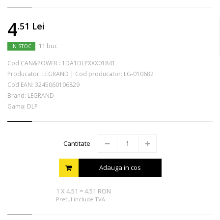
4
.51
Lei
11 buc
IN STOC
Cod CAN&POWER :
1DA1DLPXXX01841
Producator:
LEGRAND
|
Cod producator:
LG-010682
Cod EAN:
3245060106829
Brand:
LEGRAND
Gama: DLP
Cantitate
Adauga in cos
1
X
4.51
=
4.51 RON
Pretul include TVA