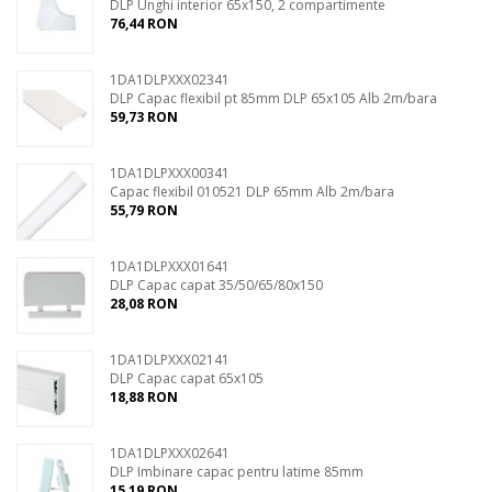
DLP Unghi interior 65x150, 2 compartimente
76,44 RON
1DA1DLPXXX02341
DLP Capac flexibil pt 85mm DLP 65x105 Alb 2m/bara
59,73 RON
1DA1DLPXXX00341
Capac flexibil 010521 DLP 65mm Alb 2m/bara
55,79 RON
1DA1DLPXXX01641
DLP Capac capat 35/50/65/80x150
28,08 RON
1DA1DLPXXX02141
DLP Capac capat 65x105
18,88 RON
1DA1DLPXXX02641
DLP Imbinare capac pentru latime 85mm
15,19 RON