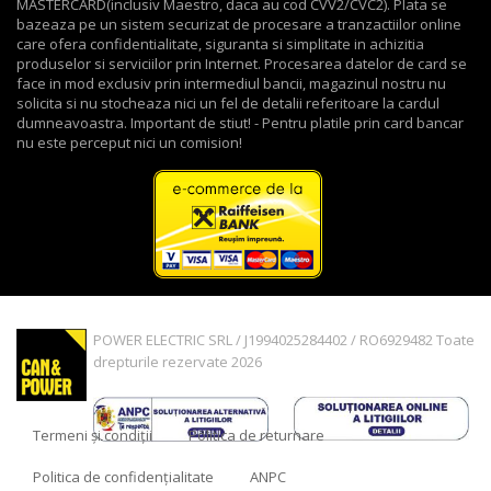
MASTERCARD(inclusiv Maestro, daca au cod CVV2/CVC2). Plata se
bazeaza pe un sistem securizat de procesare a tranzactiilor online
care ofera confidentialitate, siguranta si simplitate in achizitia
produselor si serviciilor prin Internet. Procesarea datelor de card se
face in mod exclusiv prin intermediul bancii, magazinul nostru nu
solicita si nu stocheaza nici un fel de detalii referitoare la cardul
dumneavoastra. Important de stiut! - Pentru platile prin card bancar
nu este perceput nici un comision!
POWER ELECTRIC SRL / J1994025284402 / RO6929482 Toate
drepturile rezervate 2026
Termeni și condiții
Politica de returnare
Politica de confidențialitate
ANPC