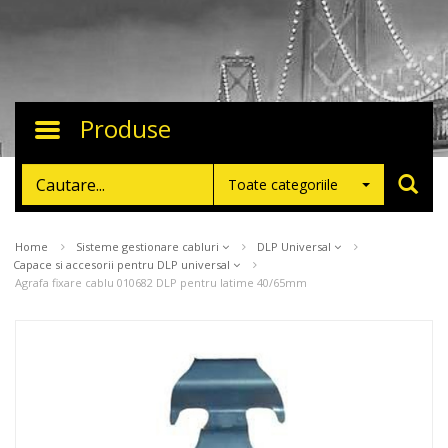
Produse
Toggle
navigation
Toate categoriile
Home
Sisteme gestionare cabluri
DLP Universal
Capace si accesorii pentru DLP universal
Agrafa fixare cablu 010682 DLP pentru latime 40/65mm