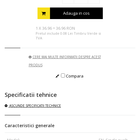
Adauga in cos
1
X
36.96
=
36.96 RON
Pretul include 0.08 Lei Timbru Verde si
TVA
CERE MAI MULTE INFORMATII DESPRE ACEST
PRODUS
Compara
Specificatii tehnice
ASCUNDE
SPECIFICATII TECHNICE
Caracteristici generale