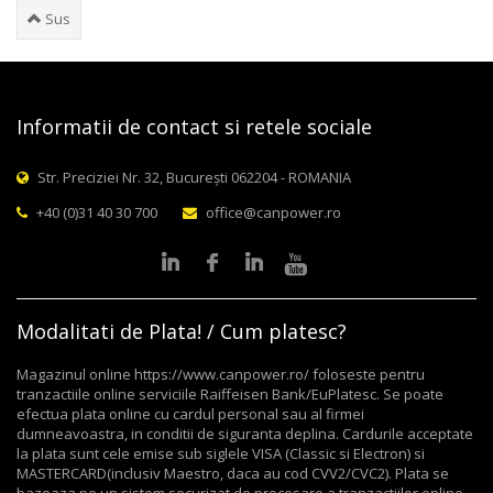
Sus
Informatii de contact si retele sociale
Str. Preciziei Nr. 32, București 062204 - ROMANIA
+40 (0)31 40 30 700
office@canpower.ro
Modalitati de Plata! / Cum platesc?
Magazinul online https://www.canpower.ro/ foloseste pentru
tranzactiile online serviciile Raiffeisen Bank/EuPlatesc. Se poate
efectua plata online cu cardul personal sau al firmei
dumneavoastra, in conditii de siguranta deplina. Cardurile acceptate
la plata sunt cele emise sub siglele VISA (Classic si Electron) si
MASTERCARD(inclusiv Maestro, daca au cod CVV2/CVC2). Plata se