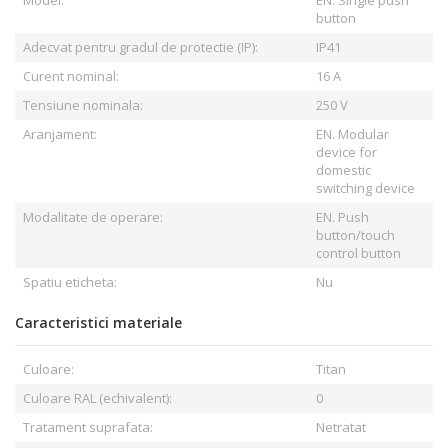
Model:
EN. Single push
button
Adecvat pentru gradul de protectie (IP):
IP41
Curent nominal:
16 A
Tensiune nominala:
250 V
Aranjament:
EN. Modular
device for
domestic
switching device
Modalitate de operare:
EN. Push
button/touch
control button
Spatiu eticheta:
Nu
Caracteristici materiale
Culoare:
Titan
Culoare RAL (echivalent):
0
Tratament suprafata:
Netratat