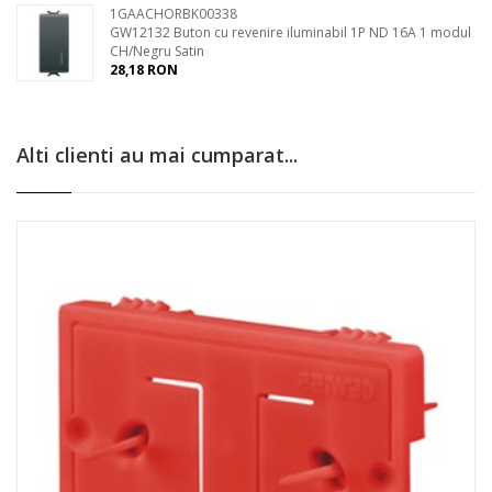
1GAACHORBK00338
GW12132 Buton cu revenire iluminabil 1P ND 16A 1 modul
CH/Negru Satin
28,18 RON
Alti clienti au mai cumparat...