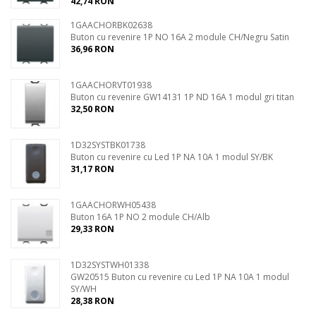
42,74 RON
1GAACHORBK02638
Buton cu revenire 1P NO 16A 2 module CH/Negru Satin
36,96 RON
1GAACHORVT01938
Buton cu revenire GW14131 1P ND 16A 1 modul gri titan
32,50 RON
1D32SYSTBK01738
Buton cu revenire cu Led 1P NA 10A 1 modul SY/BK
31,17 RON
1GAACHORWH05438
Buton 16A 1P NO 2 module CH/Alb
29,33 RON
1D32SYSTWH01338
GW20515 Buton cu revenire cu Led 1P NA 10A 1 modul
SY/WH
28,38 RON