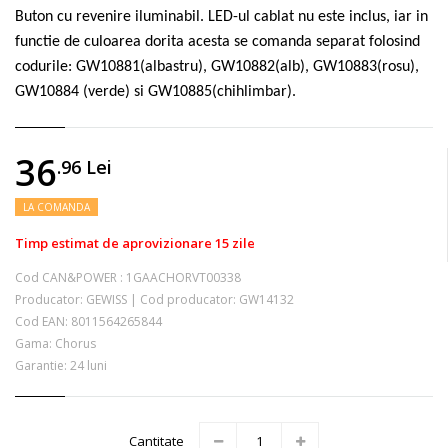
Buton cu revenire iluminabil. LED-ul cablat nu este inclus, iar in
functie de culoarea dorita acesta se comanda separat folosind
codurile: GW10881(albastru), GW10882(alb), GW10883(rosu),
GW10884 (verde) si GW10885(chihlimbar).
36
.96
Lei
LA COMANDA
Timp estimat de aprovizionare 15 zile
Cod CAN&POWER :
1GAACHORVT00338
Producator:
GEWISS
|
Cod producator:
GW14132
Cod EAN:
8011564265844
Gama: Chorus
Garantie: 24 luni
Cantitate