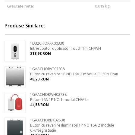
Greutate neta:
0.019 kg
Produse Similare:
1D32CHORXX00338
Intrerupator duplicator Touch 1m CH/WH
213,98 RON
1GAACHORVT02038
Buton cu revenire 1P ND 16A 2 module CH/Gri Titan
48,20 RON
1GAACHORWH02738
Buton 16A 1P NO 1 modul CH/Alb
44,58 RON
1GAACHORBK02538
Buton cu revenire iluminabil 1P NO 16A 2 module
CH/Negru Satin