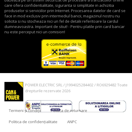
bazeaza pe un sistem securizat de procesare a tranzactiilor online
care ofera confidentialitate, siguranta si simplitate in achizitia
produselor si serviciilor prin Internet. Procesarea datelor de card se
face in mod exclusiv prin intermediul bancii, magazinul nostru nu
solicita si nu stocheaza nici un fel de detalii referitoare la cardul
dumneavoastra. Important de stiut! - Pentru platile prin card bancar
nu este perceput nici un comision!
POWER ELECTRIC SRL / J1994025284402 / RO6929482 Toate
drepturile rezervate 2026
Termeni și condiții
Politica de returnare
Politica de confidențialitate
ANPC