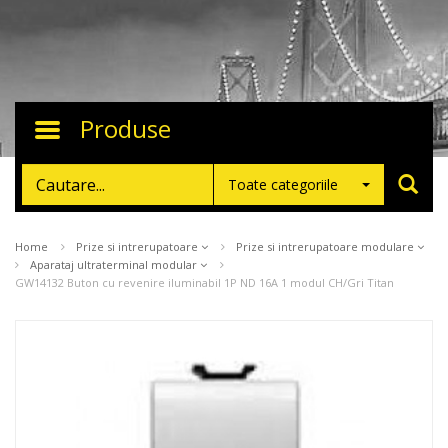
Produse
Toggle
navigation
Toate categoriile
Home
Prize si intrerupatoare
Prize si intrerupatoare modulare
Aparataj ultraterminal modular
GW14132 Buton cu revenire iluminabil 1P ND 16A 1 modul CH/Gri Titan