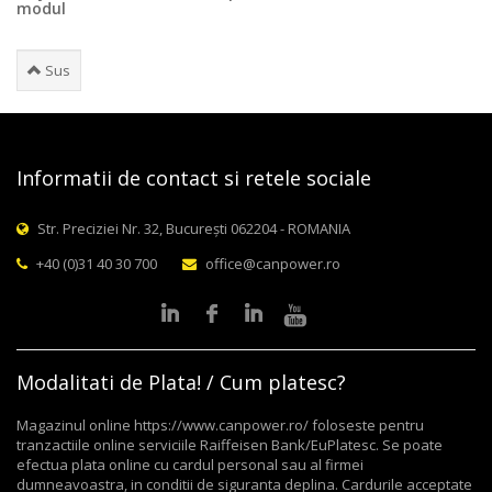
modul
Sus
Informatii de contact si retele sociale
Str. Preciziei Nr. 32, București 062204 - ROMANIA
+40 (0)31 40 30 700
office@canpower.ro
Modalitati de Plata! / Cum platesc?
Magazinul online https://www.canpower.ro/ foloseste pentru
tranzactiile online serviciile Raiffeisen Bank/EuPlatesc. Se poate
efectua plata online cu cardul personal sau al firmei
dumneavoastra, in conditii de siguranta deplina. Cardurile acceptate