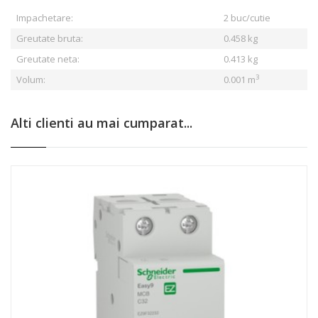
Impachetare:
2 buc/cutie
Greutate bruta:
0.458
kg
Greutate neta:
0.413 kg
3
Volum:
0.001 m
Alti clienti au mai cumparat...