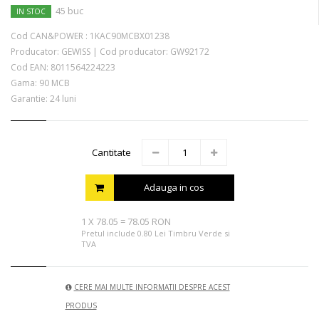
45 buc
IN STOC
Cod CAN&POWER :
1KAC90MCBX01238
Producator:
GEWISS
|
Cod producator:
GW92172
Cod EAN:
8011564224223
Gama: 90 MCB
Garantie: 24 luni
Cantitate
Adauga in cos
1
X
78.05
=
78.05 RON
Pretul include 0.80 Lei Timbru Verde si
TVA
CERE MAI MULTE INFORMATII DESPRE ACEST
PRODUS