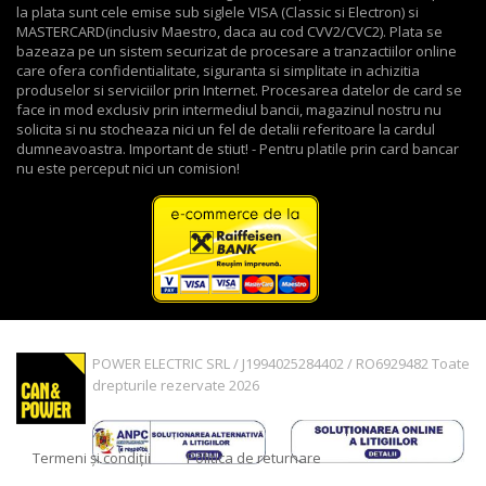
la plata sunt cele emise sub siglele VISA (Classic si Electron) si
MASTERCARD(inclusiv Maestro, daca au cod CVV2/CVC2). Plata se
bazeaza pe un sistem securizat de procesare a tranzactiilor online
care ofera confidentialitate, siguranta si simplitate in achizitia
produselor si serviciilor prin Internet. Procesarea datelor de card se
face in mod exclusiv prin intermediul bancii, magazinul nostru nu
solicita si nu stocheaza nici un fel de detalii referitoare la cardul
dumneavoastra. Important de stiut! - Pentru platile prin card bancar
nu este perceput nici un comision!
POWER ELECTRIC SRL / J1994025284402 / RO6929482 Toate
drepturile rezervate 2026
Termeni și condiții
Politica de returnare