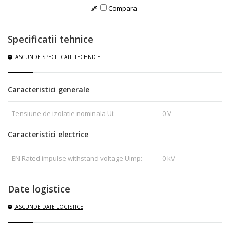
Compara
Specificatii tehnice
ASCUNDE
SPECIFICATII TECHNICE
Caracteristici generale
Tensiune de izolatie nominala Ui:
0 V
Caracteristici electrice
EN Rated impulse withstand voltage Uimp:
0 kV
Date logistice
ASCUNDE
DATE LOGISTICE