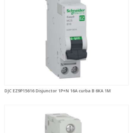
DJC EZ9P15616 Disjunctor 1P+N 16A curba B 6KA 1M