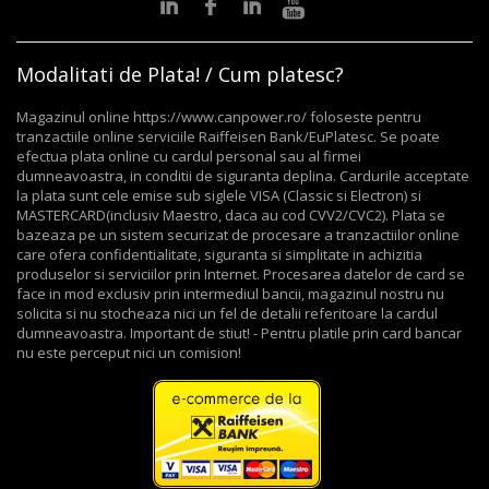
Modalitati de Plata! / Cum platesc?
Magazinul online https://www.canpower.ro/ foloseste pentru
tranzactiile online serviciile Raiffeisen Bank/EuPlatesc. Se poate
efectua plata online cu cardul personal sau al firmei
dumneavoastra, in conditii de siguranta deplina. Cardurile acceptate
la plata sunt cele emise sub siglele VISA (Classic si Electron) si
MASTERCARD(inclusiv Maestro, daca au cod CVV2/CVC2). Plata se
bazeaza pe un sistem securizat de procesare a tranzactiilor online
care ofera confidentialitate, siguranta si simplitate in achizitia
produselor si serviciilor prin Internet. Procesarea datelor de card se
face in mod exclusiv prin intermediul bancii, magazinul nostru nu
solicita si nu stocheaza nici un fel de detalii referitoare la cardul
dumneavoastra. Important de stiut! - Pentru platile prin card bancar
nu este perceput nici un comision!