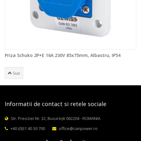
Priza Schuko 2P+E 16A 230V 85x75mm, Albastru, IP54
Sus
Informatii de contact si retele sociale
Str. Preciziei Nr. 32, București 062204 - ROMANIA
+40 (0)31 40 30 700
office@canpower.ro