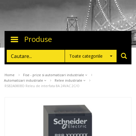
Produse
Toggle
navigation
Toate categoriile
Home
Fise - prize si automatizari industriale
Automatizari industriale
Relee industriale
RSB2A080BD Releu de interfata 8A 24VAC 2C/O