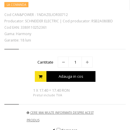
LA COMANDA
Cod CAN&POWER :
1NDAZELIOR00712
Producator:
SCHNEIDER ELECTRIC
|
Cod producator:
RSB2A080BD
Cod EAN:
3389110252361
Gama: Harmony
Garantie: 18 luni
Cantitate
Adauga in cos
1
X
17.40
=
17.40 RON
Pretul include TVA
CERE MAI MULTE INFORMATII DESPRE ACEST
PRODUS