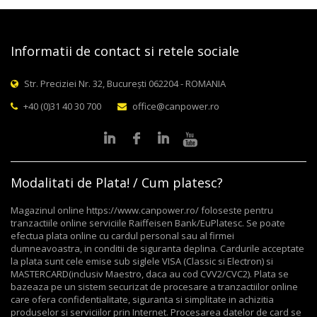
Informatii de contact si retele sociale
Str. Preciziei Nr. 32, București 062204 - ROMANIA
+40 (0)31 40 30 700
office@canpower.ro
Modalitati de Plata! / Cum platesc?
Magazinul online https://www.canpower.ro/ foloseste pentru
tranzactiile online serviciile Raiffeisen Bank/EuPlatesc. Se poate
efectua plata online cu cardul personal sau al firmei
dumneavoastra, in conditii de siguranta deplina. Cardurile acceptate
la plata sunt cele emise sub siglele VISA (Classic si Electron) si
MASTERCARD(inclusiv Maestro, daca au cod CVV2/CVC2). Plata se
bazeaza pe un sistem securizat de procesare a tranzactiilor online
care ofera confidentialitate, siguranta si simplitate in achizitia
produselor si serviciilor prin Internet. Procesarea datelor de card se