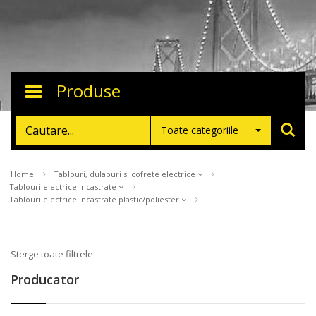
Produse
Toggle
navigation
Toate categoriile
Home
Tablouri, dulapuri si cofrete electrice
Tablouri electrice incastrate
Tablouri electrice incastrate plastic/poliester
Sterge toate filtrele
Producator