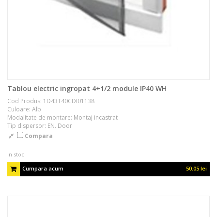
Tablou electric ingropat 4+1/2 module IP40 WH
Cod Produs: 1D43T40CDI01138
Culoare: Alb
Modalitate de montare: Montaj incastrat
Tip dispersor: EN. Door
Compara
In stoc
Cumpara acum
50.05 lei