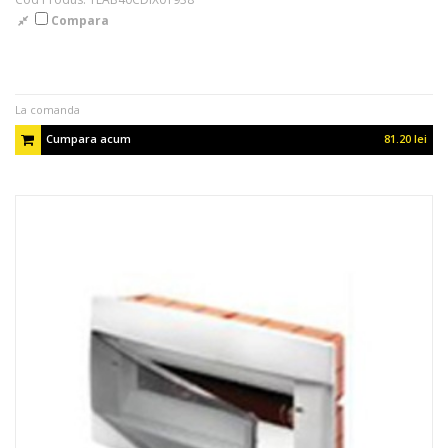
Compara
La comanda
Cumpara acum
81.20 lei