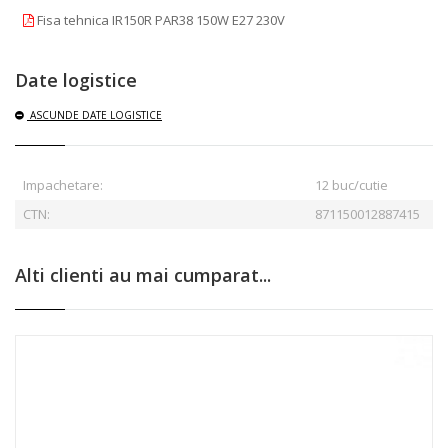
Fisa tehnica IR150R PAR38 150W E27 230V
Date logistice
ASCUNDE
DATE LOGISTICE
Impachetare:
12 buc/cutie
CTN:
871150012887415
Alti clienti au mai cumparat...