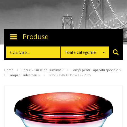
Produse
Toggle
navigation
Toate categoriile
Home
Becuri - Surse de iluminat
Lampi pentru aplicatii speciale
Lampi cu infrarosu
IR150R PAR38 150W E27 230V