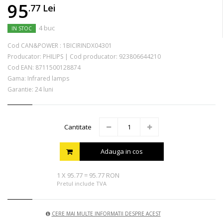
95
.77
Lei
4 buc
IN STOC
Cod CAN&POWER :
1BICIRINDX04301
Producator:
PHILIPS
|
Cod producator:
923806644210
Cod EAN:
8711500128874
Gama: Infrared lamps
Garantie: 24 luni
Cantitate
Adauga in cos
1
X
95.77
=
95.77 RON
Pretul include TVA
CERE MAI MULTE INFORMATII DESPRE ACEST