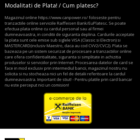
Modalitati de Plata! / Cum platesc?
Magazinul online https://www.canpower.ro/ foloseste pentru
tranzactiile online serviciile Raiffeisen Bank/EuPlatesc. Se poate
efectua plata online cu cardul personal sau al firmei
dumneavoastra, in conditii de siguranta deplina. Cardurile acceptate
la plata sunt cele emise sub siglele VISA (Classic si Electron) si
MASTERCARD(inclusiv Maestro, daca au cod CVV2/CVC2). Plata se
bazeaza pe un sistem securizat de procesare a tranzactiilor online
care ofera confidentialitate, siguranta si simplitate in achizitia
produselor si serviciilor prin Internet. Procesarea datelor de card se
face in mod exclusiv prin intermediul bancii, magazinul nostru nu
solicita si nu stocheaza nici un fel de detalii referitoare la cardul
dumneavoastra. Important de stiut! - Pentru platile prin card bancar
nu este perceput nici un comision!