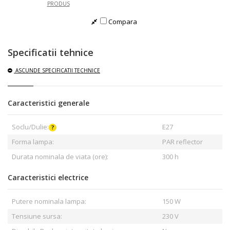
PRODUS
Compara
Specificatii tehnice
ASCUNDE
SPECIFICATII TECHNICE
Caracteristici generale
Soclu/Dulie:
E27
Forma lampa:
PAR reflector
Durata nominala de viata (ore):
300 h
Caracteristici electrice
Putere nominala lampa:
150 W
Tensiune sursa:
230 V