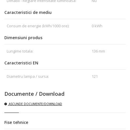
Dimabil - Reglare intensitate luminoasa:
Nu
Caracteristici de mediu
Consum de energie (kWh/1000 ore):
0 kWh
Dimensiuni produs
Lungime totala:
136 mm
Caracteristici EN
Diametru lampa / sursa:
121
Documente / Download
ASCUNDE
DOCUMENTE/DOWNLOAD
Fise tehnice