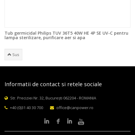
Tub germicidal Philips TUV 36T5 40W HE 4P SE UV-C pentru
lampa sterilizare, purificare aer si apa
Sus
Informatii de contact si retele sociale
Str. Preciziei Nr. 32, București 062204 - ROMANIA
+40 (0)31 40 30 700
office@canpower.ro