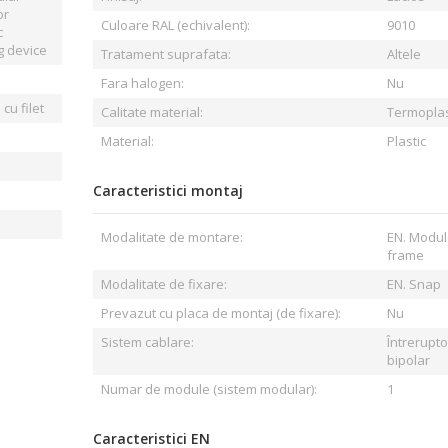
or
Culoare RAL (echivalent):
9010
c
g device
Tratament suprafata:
Altele
Fara halogen:
Nu
cu filet
Calitate material:
Termoplas
Material:
Plastic
Caracteristici montaj
Modalitate de montare:
EN. Modul
frame
Modalitate de fixare:
EN. Snap
Prevazut cu placa de montaj (de fixare):
Nu
Sistem cablare:
Întrerupto
bipolar
Numar de module (sistem modular):
1
Caracteristici EN