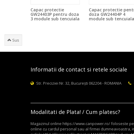
Capac protectie
Capac protectie pent
GW24403P pentru doza
doza GW24404P 4
3 module sub tencuiala
module sub tencuial
Sus
Informatii de contact si retele sociale
Str. Preciziei Nr. 32, București 062204 - ROMANIA
Modalitati de Plata! / Cum platesc?
Magazinul online https://www.canpower.ro/ foloseste pent
online cu cardul personal sau al firmei dumneavoastra, in