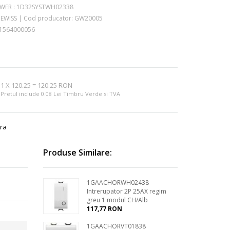
WER :
1D32SYSTWH02338
EWISS
|
Cod producator:
GW20005
1564000056
m
1
X
120.25
=
120.25 RON
Pretul include 0.08 Lei Timbru Verde si TVA
ra
Produse Similare:
1GAACHORWH02438
Intrerupator 2P 25AX regim
greu 1 modul CH/Alb
117,77 RON
1GAACHORVT01838