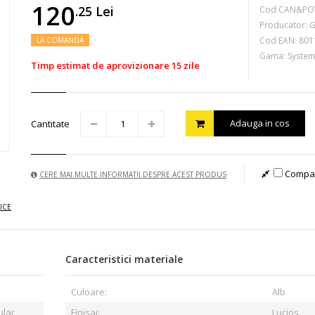
120
.25
Lei
Cod CAN&PO
Producator:
G
Cod EAN:
801
LA COMANDA
Gama: Syste
Timp estimat de aprovizionare 15 zile
Adauga in cos
Cantitate
Compa
CERE MAI MULTE INFORMATII DESPRE ACEST PRODUS
ICE
Caracteristici materiale
Culoare:
Alb
ular
Finisaj:
Lucios