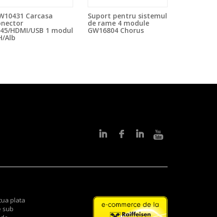
W10431 Carcasa
Suport pentru sistemul
onector
de rame 4 module
J45/HDMI/USB 1 modul
GW16804 Chorus
H/Alb
tua plata
e sub