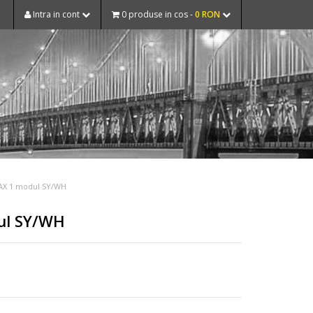
Intra in cont
0 produse in cos -
0 RON
0AX 1 modul SY/WH
dul SY/WH