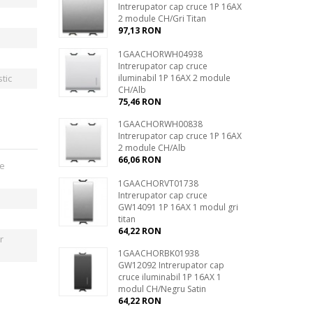
Intrerupator cap cruce 1P 16AX
2 module CH/Gri Titan
97,13 RON
1GAACHORWH04938
Intrerupator cap cruce
tic
iluminabil 1P 16AX 2 module
CH/Alb
75,46 RON
1GAACHORWH00838
Intrerupator cap cruce 1P 16AX
2 module CH/Alb
66,06 RON
e
1GAACHORVT01738
Intrerupator cap cruce
GW14091 1P 16AX 1 modul gri
titan
64,22 RON
r
1GAACHORBK01938
GW12092 Intrerupator cap
cruce iluminabil 1P 16AX 1
modul CH/Negru Satin
64,22 RON