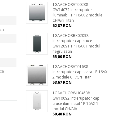
1GAACHORVT00238
GW14072 Intrerupator
iluminabil 1P 16AX 2 module
CH/Gri Titan
62,87 RON
ica
1GAACHORBK02038
Intrerupator cap cruce
GW12091 1P 16AX 1 modul
negru satin
55,00 RON
1GAACHORVT01638
ica
Intrerupator cap scara 1P 16AX
2 module CH/Gri Titan
53,67 RON
1GAACHORWH04538
GW10092 Intrerupator cap
cruce iluminabil 1P 16AX 1
modul CH/Alb
50,48 RON