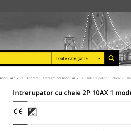
Toate categoriile
e modulare
Aparataj ultraterminal modular
Intrerupator cu cheie 2P 1
Intrerupator cu cheie 2P 10AX 1 mo