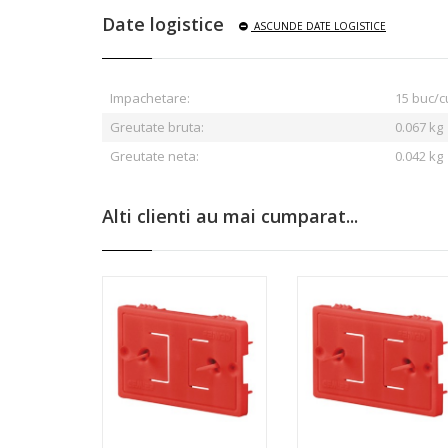
Date logistice
ASCUNDE
DATE LOGISTICE
Impachetare:
15 buc/c
Greutate bruta:
0.067
kg
Greutate neta:
0.042 kg
Alti clienti au mai cumparat...