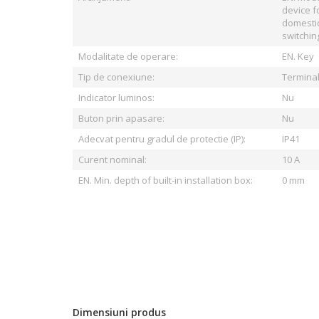
device f
domesti
switchin
Modalitate de operare:
EN. Key
Tip de conexiune:
Terminal 
Indicator luminos:
Nu
Buton prin apasare:
Nu
Adecvat pentru gradul de protectie (IP):
IP41
Curent nominal:
10 A
EN. Min. depth of built-in installation box:
0 mm
Dimensiuni produs