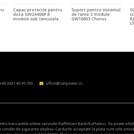
ru
Capac protectie pentru
Suport pentru sistemul
G
doza GW24406P 6
de rame 3 module
c
a
module sub tencuiala
GW16803 Chorus
R
C
+40 (0)31 40 30 700
office@canpower.ro
ru tranzactiile online serviciile Raiffeisen Bank/EuPlatesc. Se poate efec
 conditii de siguranta deplina. Cardurile acceptate la plata sunt cele emis