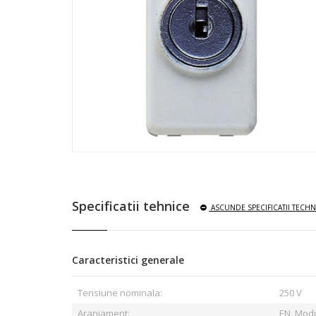
Specificatii tehnice
ASCUNDE
SPECIFICATII TECHN
Caracteristici generale
Tensiune nominala:
250 V
Aranjament:
EN. Mod