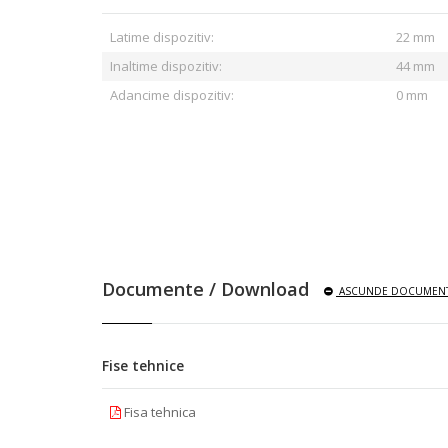
Latime dispozitiv:
22 mm
Inaltime dispozitiv:
44 mm
Adancime dispozitiv:
0 mm
Documente / Download
ASCUNDE
DOCUMENT
Fise tehnice
Fisa tehnica