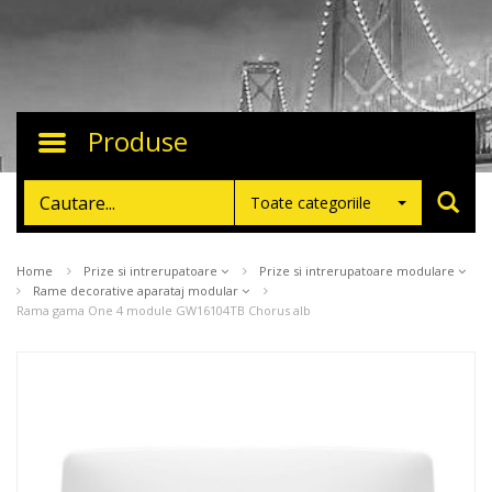
Produse
Toggle
navigation
Toate categoriile
Home
Prize si intrerupatoare
Prize si intrerupatoare modulare
Rame decorative aparataj modular
Rama gama One 4 module GW16104TB Chorus alb