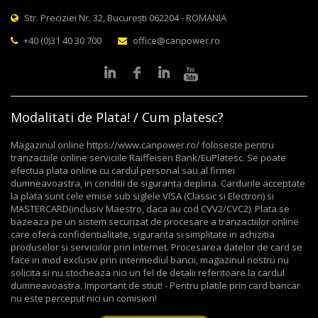
Str. Preciziei Nr. 32, București 062204 - ROMANIA
+40 (0)31 40 30 700
office@canpower.ro
Modalitati de Plata! / Cum platesc?
Magazinul online https://www.canpower.ro/ foloseste pentru
tranzactiile online serviciile Raiffeisen Bank/EuPlatesc. Se poate
efectua plata online cu cardul personal sau al firmei
dumneavoastra, in conditii de siguranta deplina. Cardurile acceptate
la plata sunt cele emise sub siglele VISA (Classic si Electron) si
MASTERCARD(inclusiv Maestro, daca au cod CVV2/CVC2). Plata se
bazeaza pe un sistem securizat de procesare a tranzactiilor online
care ofera confidentialitate, siguranta si simplitate in achizitia
produselor si serviciilor prin Internet. Procesarea datelor de card se
face in mod exclusiv prin intermediul bancii, magazinul nostru nu
solicita si nu stocheaza nici un fel de detalii referitoare la cardul
dumneavoastra. Important de stiut! - Pentru platile prin card bancar
nu este perceput nici un comision!