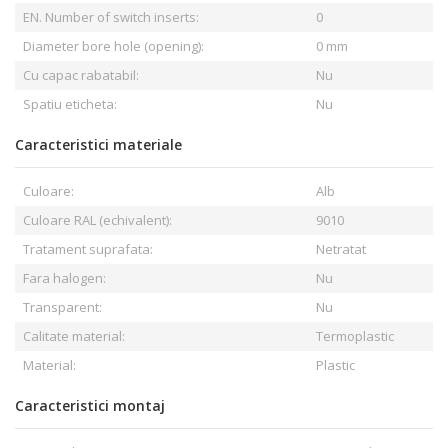
EN. Number of switch inserts:
0
Diameter bore hole (opening):
0 mm
Cu capac rabatabil:
Nu
Spatiu eticheta:
Nu
Caracteristici materiale
Culoare:
Alb
Culoare RAL (echivalent):
9010
Tratament suprafata:
Netratat
Fara halogen:
Nu
Transparent:
Nu
Calitate material:
Termoplastic
Material:
Plastic
Caracteristici montaj