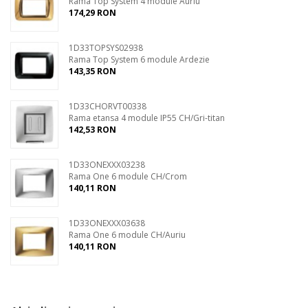
Rama Top System 4 module Auriu
174,29 RON
1D33TOPSYS02938
Rama Top System 6 module Ardezie
143,35 RON
1D33CHORVT00338
Rama etansa 4 module IP55 CH/Gri-titan
142,53 RON
1D33ONEXXX03238
Rama One 6 module CH/Crom
140,11 RON
1D33ONEXXX03638
Rama One 6 module CH/Auriu
140,11 RON