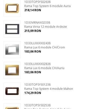
1D33TOPSYS02638
Rama Top System 6 module Auriu
218,14 RON
1D33VIRNAX02338
Rama Virna 12 module Ardezie
215,09 RON
1D33LUXXXX02438
Rama Lux 6 module CH/Crom
183,06 RON
1D33LUXXXX02838
Rama Lux 6 module CH/Auriu
183,06 RON
1D33TOPSYS01238
Rama Top System 4 module Mahon
174,29 RON
1D33TOPSYS02538