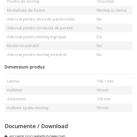
Pozitia de montaj:
Orizontal
Modalitate de fixare:
Montaj cu clema
Adecvat pentru doza de pardoseala:
Nu
Adecvat pentru conducta de perete:
Nu
Adecvat pentru montaj ingropat:
Da
Model incastrabil:
Nu
Adecvat pentru montaj incastrat:
Nu
Dimensiuni produs
Latime:
140.1 mm
Inaltime:
90 mm
Adancime:
106 mm
Inaltime spatiu montaj:
90 mm
Documente / Download
ASCUNDE
DOCUMENTE/DOWNLOAD