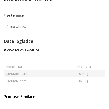
Fise tehnice
Fisa tehnica
Date logistice
ASCUNDE
DATE LOGISTICE
Impachetare:
12 buc/cutie
Greutate bruta:
0.032
kg
Greutate neta:
0.029 kg
Produse Similare: