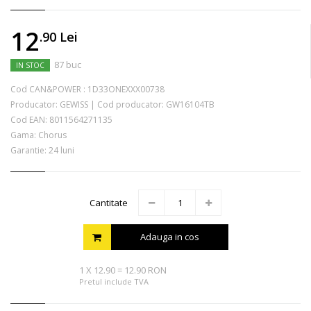
12
.90
Lei
87 buc
IN STOC
Cod CAN&POWER :
1D33ONEXXX00738
Producator:
GEWISS
|
Cod producator:
GW16104TB
Cod EAN:
8011564271135
Gama: Chorus
Garantie: 24 luni
Cantitate
Adauga in cos
1
X
12.90
=
12.90 RON
Pretul include TVA